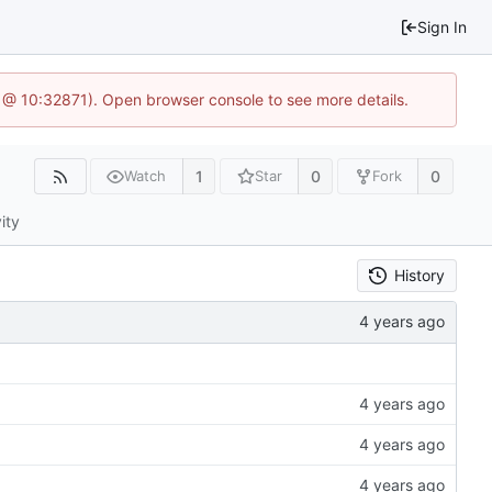
Sign In
1 @ 10:32871). Open browser console to see more details.
1
0
0
Watch
Star
Fork
ity
History