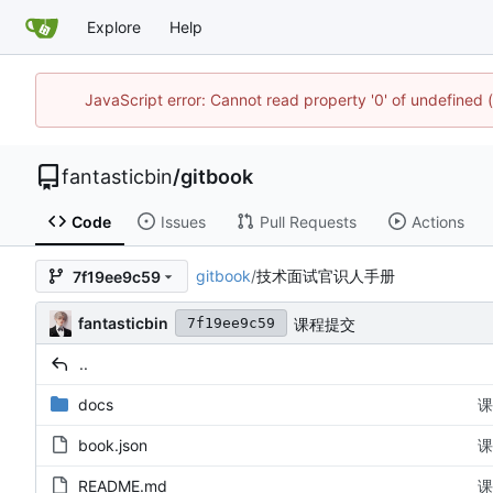
Explore
Help
JavaScript error: Cannot read property '0' of undefined
fantasticbin
/
gitbook
Code
Issues
Pull Requests
Actions
gitbook
/
技术面试官识人手册
7f19ee9c59
fantasticbin
课程提交
7f19ee9c59
..
docs
课
book.json
课
README.md
课