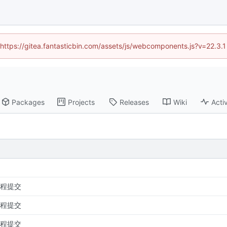
 (https://gitea.fantasticbin.com/assets/js/webcomponents.js?v=22.3.
Packages
Projects
Releases
Wiki
Activ
程提交
程提交
程提交