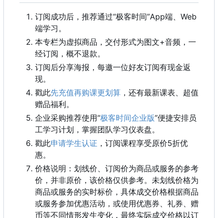
订阅成功后
，
推荐通过“极客时间”App端、Web
端学习。
本专栏为虚拟商品，交付形式为图文+音频，一
经订阅，概不退款。
订阅后分享海报，每邀一位好友订阅有现金返
现。
戳此
先充值再购课更划算
，还有最新课表、超值
赠品福利。
企业采购推荐使用“
极客时间企业版
”便捷安排员
工学习计划，掌握团队学习仪表盘。
戳此
申请学生认证
，
订阅课程享受原价5折优
惠。
价格说明：划线价、订阅价为商品或服务的参考
价，并非原价，该价格仅供参考。未划线价格为
商品或服务的实时标价，具体成交价格根据商品
或服务参加优惠活动，或使用优惠券、礼券、赠
币等不同情形发生变化，最终实际成交价格以订