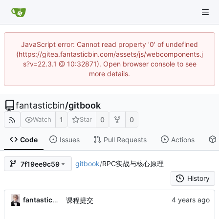
JavaScript error: Cannot read property '0' of undefined
(https://gitea.fantasticbin.com/assets/js/webcomponents.j
s?v=22.3.1 @ 10:32871). Open browser console to see
more details.
fantasticbin
/
gitbook
1
0
0
Watch
Star
Code
Issues
Pull Requests
Actions
gitbook
/
RPC实战与核心原理
7f19ee9c59
History
fantasticbin
课程提交