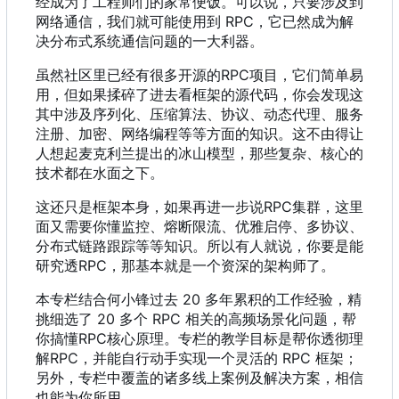
经成为了工程师们的家常便饭。可以说，只要涉及到
网络通信，我们就可能使用到 RPC
，
它已然成为解
决分布式系统通信问题的一大利器。
虽然社区里已经有很多开源的RPC项目
，
它们简单易
用
，
但如果揉碎了进去看框架的源代码
，
你会发现这
其中涉及序列化、压缩算法、协议、动态代理、服务
注册、加密、网络编程等等方面的知识。这不由得让
人想起麦克利兰提出的冰山模型
，
那些复杂、核心的
技术都在水面之下。
这还只是框架本身
，
如果再进一步说RPC集群
，
这里
面又需要你懂监控、熔断限流、优雅启停、多协议、
分布式链路跟踪等等知识。所以有人就说
，
你要是能
研究透RPC
，
那基本就是一个资深的架构师了。
本专栏结合何小锋过去 20 多年累积的工作经验，精
挑细选了 20 多个 RPC 相关的高频场景化问题
，
帮
你搞懂RPC核心原理。专栏的教学目标是帮你透彻理
解RPC
，
并能自行动手实现一个灵活的 RPC 框架；
另外，专栏中覆盖的诸多线上案例及解决方案，相信
也能为你所用。