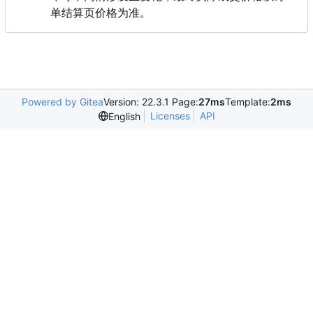
单结算页价格为准。
Powered by Gitea
Version: 22.3.1 Page:
27ms
Template:
2ms
Licenses
API
English