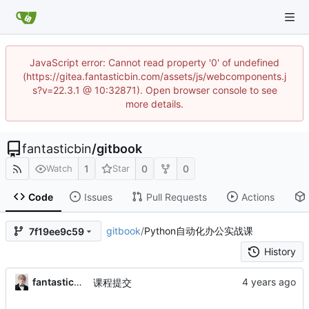
JavaScript error: Cannot read property '0' of undefined
(https://gitea.fantasticbin.com/assets/js/webcomponents.j
s?v=22.3.1 @ 10:32871). Open browser console to see
more details.
fantasticbin
/
gitbook
1
0
0
Watch
Star
Code
Issues
Pull Requests
Actions
gitbook
/
Python自动化办公实战课
7f19ee9c59
History
fantasticbin
课程提交