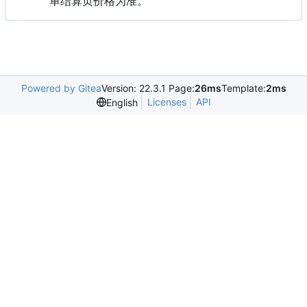
单结算页价格为准。
Powered by Gitea
Version: 22.3.1 Page:
26ms
Template:
2ms
Licenses
API
English