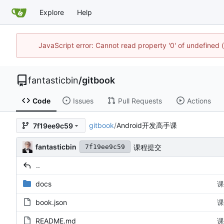
Explore
Help
JavaScript error: Cannot read property '0' of undefined
fantasticbin
/
gitbook
Code
Issues
Pull Requests
Actions
gitbook
/
Android开发高手课
7f19ee9c59
fantasticbin
课程提交
7f19ee9c59
..
docs
课
book.json
课
README.md
课