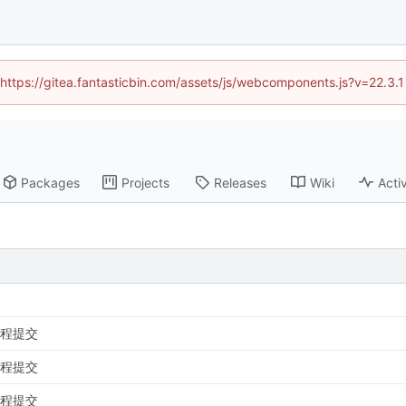
 (https://gitea.fantasticbin.com/assets/js/webcomponents.js?v=22.3.
Packages
Projects
Releases
Wiki
Activ
程提交
程提交
程提交