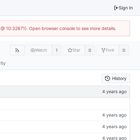
Sign In
1 @ 10:32871). Open browser console to see more details.
1
0
0
Watch
Star
Fork
ity
History