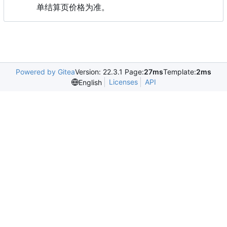
单结算页价格为准。
Powered by Gitea
Version: 22.3.1 Page:
27ms
Template:
2ms
Licenses
API
English