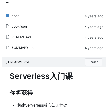
..
docs
book.json
README.md
SUMMARY.md
README.md
Escape
Serverless入门课
你将获得
构建Serverless核心知识框架