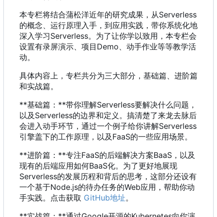
本专栏将结合蒲松洋近年的研究成果
，
从Serverless
的概念、运行原理入手
，
到应用实践
，
带你系统化地
深入学习Serverless。为了让你学以致用
，
本专栏会
设置有录屏演示、项目Demo、动手作业等等教学活
动。
具体内容上，专栏共分为三大部分，基础篇、进阶篇
和实战篇。
**基础篇：**带你理解Serverless要解决什么问题
，
以及Serverless的边界和定义。搞清楚了来龙去脉后
会进入动手环节
，
通过一个例子给你讲解Serverless
引擎盖下的工作原理
，
以及FaaS的一些应用场景。
**进阶篇：**专注FaaS的后端解决方案BaaS
，
以及
现有的后端应用如何BaaS化。为了更好地展现
Serverless的发展历程和背后的思考
，
这部分还设有
一个基于Node.js的待办任务的Web应用
，
帮助你动
手实践。点击获取
GitHub地址
。
**实战篇：**通过Google开源的Kubernetes向你演