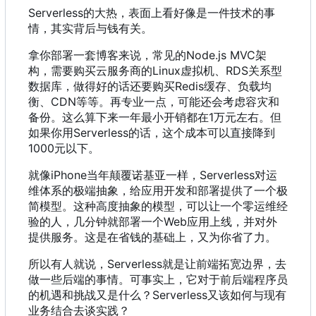
Serverless的大热
，
表面上看好像是一件技术的事
情
，
其实背后与钱有关。
拿你部署一套博客来说
，
常见的Node.js MVC架
构
，
需要购买云服务商的Linux虚拟机、RDS关系型
数据库
，
做得好的话还要购买Redis缓存、负载均
衡、CDN等等。再专业一点
，
可能还会考虑容灾和
备份。这么算下来一年最小开销都在1万元左右。但
如果你用Serverless的话
，
这个成本可以直接降到
1000元以下。
就像iPhone当年颠覆诺基亚一样
，
Serverless对运
维体系的极端抽象
，
给应用开发和部署提供了一个极
简模型。这种高度抽象的模型
，
可以让一个零运维经
验的人
，
几分钟就部署一个Web应用上线
，
并对外
提供服务。这是在省钱的基础上
，
又为你省了力。
所以有人就说
，
Serverless就是让前端拓宽边界
，
去
做一些后端的事情。可事实上
，
它对于前后端程序员
的机遇和挑战又是什么
？
Serverless又该如何与现有
业务结合去谈实践
？