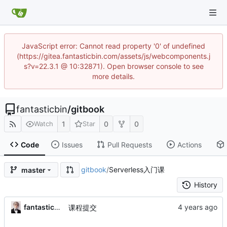
JavaScript error: Cannot read property '0' of undefined
(https://gitea.fantasticbin.com/assets/js/webcomponents.j
s?v=22.3.1 @ 10:32871). Open browser console to see
more details.
fantasticbin
/
gitbook
1
0
0
Watch
Star
Code
Issues
Pull Requests
Actions
gitbook
/
Serverless入门课
master
History
fantasticbin
课程提交