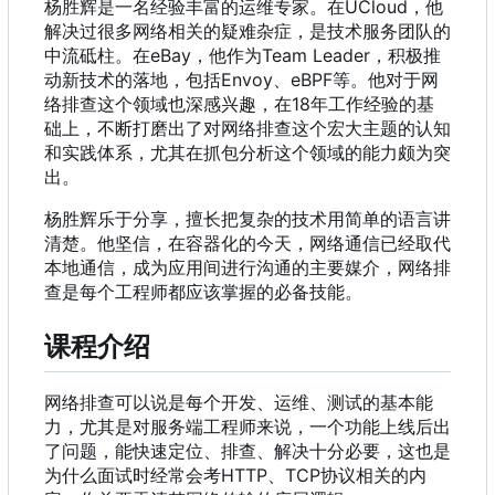
杨胜辉是一名经验丰富的运维专家。在UCloud
，
他
解决过很多网络相关的疑难杂症
，
是技术服务团队的
中流砥柱。在eBay
，
他作为Team Leader
，
积极推
动新技术的落地
，
包括Envoy、eBPF等。他对于网
络排查这个领域也深感兴趣
，
在18年工作经验的基
础上
，
不断打磨出了对网络排查这个宏大主题的认知
和实践体系
，
尤其在抓包分析这个领域的能力颇为突
出。
杨胜辉乐于分享，擅长把复杂的技术用简单的语言讲
清楚。他坚信，在容器化的今天，网络通信已经取代
本地通信，成为应用间进行沟通的主要媒介，网络排
查是每个工程师都应该掌握的必备技能。
课程介绍
网络排查可以说是每个开发、运维、测试的基本能
力
，
尤其是对服务端工程师来说
，
一个功能上线后出
了问题
，
能快速定位、排查、解决十分必要
，
这也是
为什么面试时经常会考HTTP、TCP协议相关的内