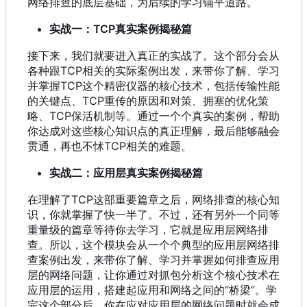
网络排查的底层基础，为后续的学习铺平道路。
实战一
：
TCP真实案例揭秘篇
接下来
，
我们就要进入真正的实战了。这个部分会从
各种跟TCP相关的实际案例出发
，
来带你了解、学习
并掌握TCP这个精密仪器的核心技术
，
包括传输性能
的关键点、TCP重传的原因和对策、拥塞的优化策
略、TCP保活机制等。通过一个个真实的案例
，
帮助
你达成对这些核心知识点的真正理解
，
最后能够融会
贯通
，
再也不怵TCP相关的难题。
实战二：应用层真实案例揭秘篇
在理解了TCP这部重要篇章之后
，
网络排查的核心知
识
，
你就掌握了快一半了。不过
，
还有另外一个同等
重量级的篇章等待你去学习
，
它就是应用层网络排
查。所以
，
这个模块会从一个个典型的应用层网络排
查案例出发
，
来带你了解、学习并掌握如何排查应用
层的网络问题
，
让你通过对抓包分析这个核心技术在
应用层的运用
，
搭建起应用和网络之间的“桥梁”。学
完这个部分后
，
你在应对应用层的网络问题时就会成