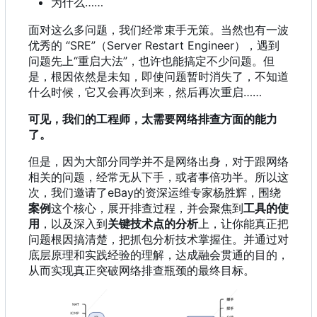
为什么……
面对这么多问题，我们经常束手无策。当然也有一波
优秀的 “SRE”
（
Server Restart Engineer
）
，
遇到
问题先上“重启大法”
，
也许也能搞定不少问题。但
是
，
根因依然是未知
，
即使问题暂时消失了
，
不知道
什么时候
，
它又会再次到来
，
然后再次重启……
可见，我们的工程师，太需要网络排查方面的能力
了。
但是
，
因为大部分同学并不是网络出身
，
对于跟网络
相关的问题
，
经常无从下手
，
或者事倍功半。所以这
次
，
我们邀请了eBay的资深运维专家杨胜辉
，
围绕
案例
这个核心，展开排查过程，并会聚焦到
工具的使
用
，以及深入到
关键技术点的分析
上，让你能真正把
问题根因搞清楚，把抓包分析技术掌握住。并通过对
底层原理和实践经验的理解，达成融会贯通的目的，
从而实现真正突破网络排查瓶颈的最终目标。