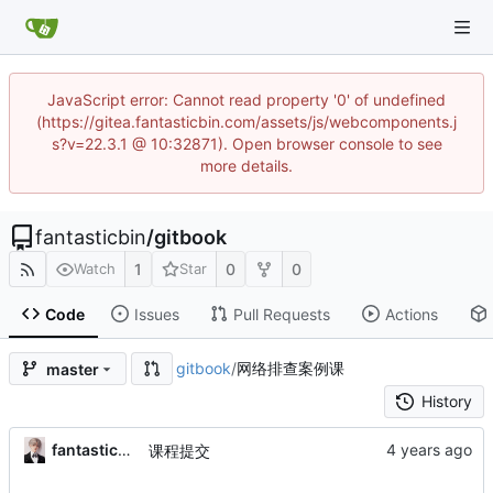
JavaScript error: Cannot read property '0' of undefined
(https://gitea.fantasticbin.com/assets/js/webcomponents.j
s?v=22.3.1 @ 10:32871). Open browser console to see
more details.
fantasticbin
/
gitbook
1
0
0
Watch
Star
Code
Issues
Pull Requests
Actions
gitbook
/
网络排查案例课
master
History
fantasticbin
课程提交