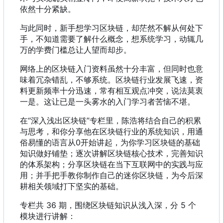
依然十分紧缺。
与此同时，新手想学习区块链，却茫然不解从何处下
手，不知道需要了解什么概念，想系统学习，动辄几
万的学费门槛总让人望而却步。
网络上的区块链入门资料虽然十分丰富，但同时也意
味着冗杂错乱，不够系统。区块链行业发展飞速，资
料更新频率十分迅速，常有相互观点冲突，说法莫衷
一是。这让已是一头雾水的入门学习者苦恼不堪。
在“深入浅出区块链”专栏里
，
陈浩将结合自己的积累
与思考
，
和你分享他在区块链行业的系统知识
，
用通
俗易懂的语言从0开始讲起
，
为你学习区块链的基础
知识做好铺垫
；
逐次讲解区块链核心技术
，
完善知识
的体系架构
；
分享区块链在当下互联网中的实践与应
用
；
并手把手教你制作自己的迷你区块链
，
为今后深
耕相关领域打下坚实的基础。
专栏共 36 期，围绕区块链知识从浅入深，分 5 个
模块进行讲解：