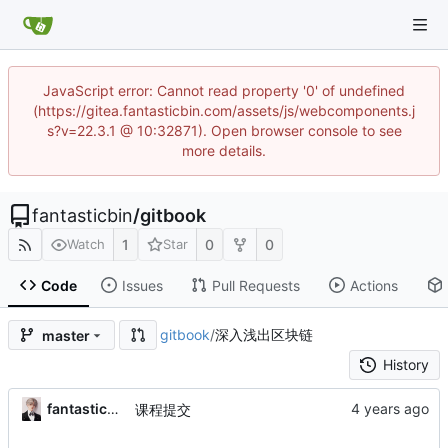
JavaScript error: Cannot read property '0' of undefined
(https://gitea.fantasticbin.com/assets/js/webcomponents.j
s?v=22.3.1 @ 10:32871). Open browser console to see
more details.
fantasticbin
/
gitbook
1
0
0
Watch
Star
Code
Issues
Pull Requests
Actions
gitbook
/
深入浅出区块链
master
History
fantasticbin
课程提交