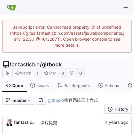
JavaScript error: Cannot read property '0' of undefined
(https://gitea.fantasticbin.com/assets/js/webcomponents.j
s?v=22.3.1 @ 10:32871). Open browser console to see
more details.
fantasticbin
/
gitbook
1
0
0
Watch
Star
Code
Issues
Pull Requests
Actions
gitbook
/
推荐系统三十六式
master
History
fantasticbin
课程提交