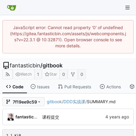
JavaScript error: Cannot read property '0' of undefined
(https://gitea.fantasticbin.com/assets/js/webcomponents.j
s?v=22.3.1 @ 10:32871). Open browser console to see
more details.
fantasticbin
/
gitbook
1
0
0
Watch
Star
Code
Issues
Pull Requests
Actions
gitbook
/
DDD实战课
/
SUMMARY.md
7f19ee9c59
fantasticbin
课程提交
2.1 KiB