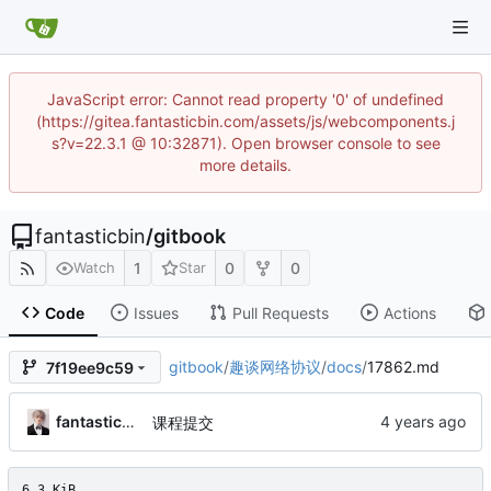
JavaScript error: Cannot read property '0' of undefined
(https://gitea.fantasticbin.com/assets/js/webcomponents.j
s?v=22.3.1 @ 10:32871). Open browser console to see
more details.
fantasticbin
/
gitbook
1
0
0
Watch
Star
Code
Issues
Pull Requests
Actions
gitbook
/
趣谈网络协议
/
docs
/
17862.md
7f19ee9c59
fantasticbin
课程提交
6.3 KiB