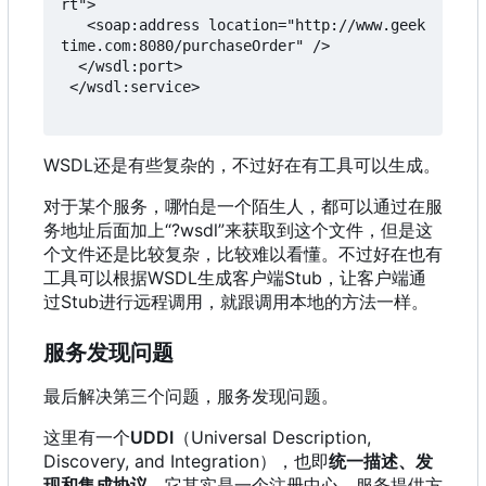
rt">

   <soap:address location="http://www.geek
time.com:8080/purchaseOrder" />

  </wsdl:port>

 </wsdl:service>

WSDL还是有些复杂的
，
不过好在有工具可以生成。
对于某个服务，哪怕是一个陌生人，都可以通过在服
务地址后面加上“?wsdl”来获取到这个文件
，
但是这
个文件还是比较复杂
，
比较难以看懂。不过好在也有
工具可以根据WSDL生成客户端Stub
，
让客户端通
过Stub进行远程调用
，
就跟调用本地的方法一样。
服务发现问题
最后解决第三个问题，服务发现问题。
这里有一个
UDDI
（
Universal Description,
Discovery, and Integration
）
，
也即
统一描述、发
现和集成协议
。它其实是一个注册中心
，
服务提供方