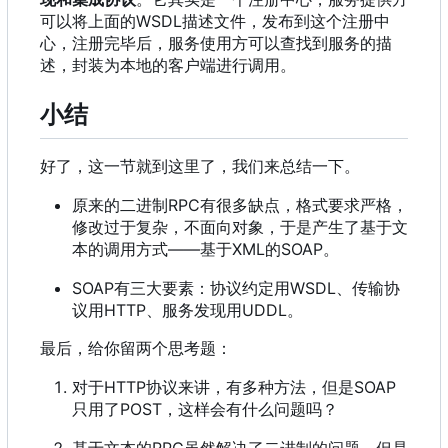
可以将上面的WSDL描述文件
，
发布到这个注册中
心
，
注册完毕后
，
服务使用方可以查找到服务的描
述
，
封装为本地的客户端进行调用。
小结
好了，这一节就到这里了，我们来总结一下。
原来的二进制RPC有很多缺点
，
格式要求严格
，
修改过于复杂
，
不面向对象
，
于是产生了基于文
本的调用方式——基于XML的SOAP。
SOAP有三大要素
：
协议约定用WSDL、传输协
议用HTTP、服务发现用UDDL。
最后，给你留两个思考题：
对于HTTP协议来讲
，
有多种方法
，
但是SOAP
只用了POST
，
这样会有什么问题吗
？
基于文本的RPC虽然解决了二进制的问题
，
但是