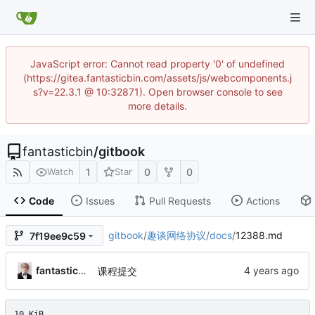
JavaScript error: Cannot read property '0' of undefined
(https://gitea.fantasticbin.com/assets/js/webcomponents.j
s?v=22.3.1 @ 10:32871). Open browser console to see
more details.
fantasticbin
/
gitbook
1
0
0
Watch
Star
Code
Issues
Pull Requests
Actions
gitbook
/
趣谈网络协议
/
docs
/
12388.md
7f19ee9c59
fantasticbin
课程提交
10 KiB