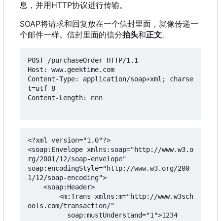
息
，
并用HTTP协议进行传输。
SOAP将请求和回复放在一个信封里面
，
就像传递一
个邮件一样。信封里面的信分
抬头
和
正文
。
POST /purchaseOrder HTTP/1.1

Host: www.geektime.com

Content-Type: application/soap+xml; charse
t=utf-8

Content-Length: nnn

<?xml version="1.0"?>

<soap:Envelope xmlns:soap="http://www.w3.o
rg/2001/12/soap-envelope"

soap:encodingStyle="http://www.w3.org/200
1/12/soap-encoding">

    <soap:Header>

        <m:Trans xmlns:m="http://www.w3sch
ools.com/transaction/"

          soap:mustUnderstand="1">1234
