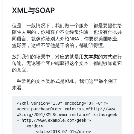
XML与SOAP
但是
，
一般情况下
，
我们做一个服务
，
都是要提供给
陌生人用的
，
你和客户不会经常沟通
，
也没有什么共
同语言。就像你给别人介绍NBA
，
你要说美国职业
篮球赛
，
这样不管他是干啥的
，
都能听得懂。
放到我们的场景中，对应的就是用
文本类
的方式进行
传输。无论哪个客户端获得这个文本，都能够知道它
的意义。
一种常见的文本类格式是XML。我们这里举个例子
来看。
<?xml version="1.0" encoding="UTF-8"?>

<geek:purchaseOrder xmlns:xsi="http://www.
w3.org/2001/XMLSchema-instance" xmlns:geek
="http://www.example.com/geek">

    <order>

        <date>2018-07-01</date>
