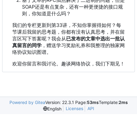
SOAP还是有点复杂
，
还有一种更便捷的接口规
则
，
你知道是什么吗
？
我们的专栏更新到第33讲
，
不知你掌握得如何
？
每
节课后我留的思考题
，
你都有没有认真思考
，
并在留
言区写下答案呢
？
我会从
已发布的文章中选出一批认
真留言的同学
，赠送学习奖励礼券和我整理的独家网
络协议知识图谱。
欢迎你留言和我讨论。趣谈网络协议，我们下期见！
Powered by Gitea
Version: 22.3.1 Page:
53ms
Template:
2ms
Licenses
API
English