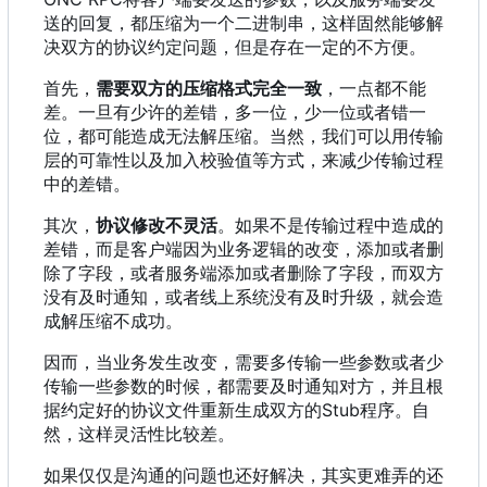
送的回复
，
都压缩为一个二进制串
，
这样固然能够解
决双方的协议约定问题
，
但是存在一定的不方便。
首先，
需要双方的压缩格式完全一致
，一点都不能
差。一旦有少许的差错，多一位，少一位或者错一
位，都可能造成无法解压缩。当然，我们可以用传输
层的可靠性以及加入校验值等方式，来减少传输过程
中的差错。
其次，
协议修改不灵活
。如果不是传输过程中造成的
差错，而是客户端因为业务逻辑的改变，添加或者删
除了字段，或者服务端添加或者删除了字段，而双方
没有及时通知，或者线上系统没有及时升级，就会造
成解压缩不成功。
因而
，
当业务发生改变
，
需要多传输一些参数或者少
传输一些参数的时候
，
都需要及时通知对方
，
并且根
据约定好的协议文件重新生成双方的Stub程序。自
然
，
这样灵活性比较差。
如果仅仅是沟通的问题也还好解决，其实更难弄的还