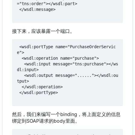
="tns:order"></wsdl:part>

 </wsdl:message>

接下来，应该暴露一个端口。
 <wsdl:portType name="PurchaseOrderServic
e">

  <wsdl:operation name="purchase">

   <wsdl:input message="tns:purchase"></ws
dl:input>

   <wsdl:output message="......"></wsdl:ou
tput>

  </wsdl:operation>

 </wsdl:portType>

然后
，
我们来编写一个binding
，
将上面定义的信息
绑定到SOAP请求的body里面。