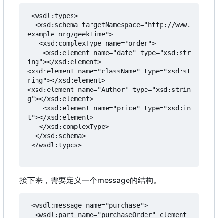
 <wsdl:types>

  <xsd:schema targetNamespace="http://www.
example.org/geektime">

   <xsd:complexType name="order">

    <xsd:element name="date" type="xsd:str
ing"></xsd:element>

<xsd:element name="className" type="xsd:st
ring"></xsd:element>

<xsd:element name="Author" type="xsd:strin
g"></xsd:element>

    <xsd:element name="price" type="xsd:in
t"></xsd:element>

   </xsd:complexType>

  </xsd:schema>

 </wsdl:types>

接下来
，
需要定义一个message的结构。
 <wsdl:message name="purchase">

  <wsdl:part name="purchaseOrder" element