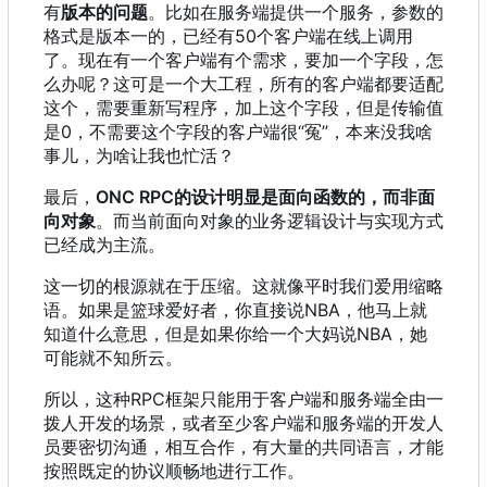
有
版本的问题
。比如在服务端提供一个服务
，
参数的
格式是版本一的
，
已经有50个客户端在线上调用
了。现在有一个客户端有个需求
，
要加一个字段
，
怎
么办呢
？
这可是一个大工程
，
所有的客户端都要适配
这个
，
需要重新写程序
，
加上这个字段
，
但是传输值
是0
，
不需要这个字段的客户端很“冤”
，
本来没我啥
事儿
，
为啥让我也忙活
？
最后，
ONC RPC的设计明显是面向函数的
，
而非面
向对象
。而当前面向对象的业务逻辑设计与实现方式
已经成为主流。
这一切的根源就在于压缩。这就像平时我们爱用缩略
语。如果是篮球爱好者
，
你直接说NBA
，
他马上就
知道什么意思
，
但是如果你给一个大妈说NBA
，
她
可能就不知所云。
所以
，
这种RPC框架只能用于客户端和服务端全由一
拨人开发的场景
，
或者至少客户端和服务端的开发人
员要密切沟通
，
相互合作
，
有大量的共同语言
，
才能
按照既定的协议顺畅地进行工作。