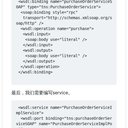
 <wsdl:binding name="purchaseOrderServiceS
OAP" type="tns:PurchaseOrderService">

  <soap:binding style="rpc"

   transport="http://schemas.xmlsoap.org/s
oap/http" />

  <wsdl:operation name="purchase">

   <wsdl:input>

    <soap:body use="literal" />

   </wsdl:input>

   <wsdl:output>

    <soap:body use="literal" />

   </wsdl:output>

  </wsdl:operation>

 </wsdl:binding>

最后
，
我们需要编写service。
 <wsdl:service name="PurchaseOrderServiceI
mplService">

  <wsdl:port binding="tns:purchaseOrderSer
viceSOAP" name="PurchaseOrderServiceImplPo