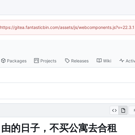
 (https://gitea.fantasticbin.com/assets/js/webcomponents.js?v=22.3.
Packages
Projects
Releases
Wiki
Activ
去自由的日子，不买公寓去合租