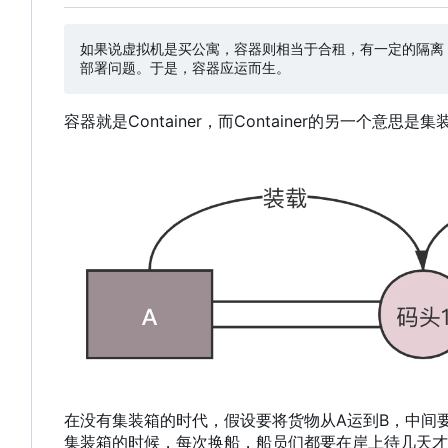
如果说虚拟机是买公寓
，
容器则相当于合租
，
有一定的隔离
部署问题。于是
，
容器就是Container
，
而Container的另一个意思是
在没有集装箱的时代
，
假设要将货物从A运到B
，
中间
集装箱的时候
，
每次换船
，
船员们都要在岸上待几天才