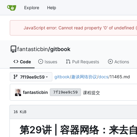
Explore
Help
JavaScript error: Cannot read property '0' of undefined
fantasticbin
/
gitbook
Code
Issues
Pull Requests
Actions
gitbook
/
趣谈网络协议
/
docs
/
11465.md
7f19ee9c59
fantasticbin
课程提交
7f19ee9c59
16 KiB
第29讲 | 容器网络：来