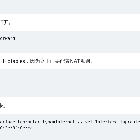
要打开。
orward=1

ptables
，
因为这里面要配置NAT规则。
卡。
erface taprouter type=internal -- set Interface taproute
6:3e:84:6e:cc
