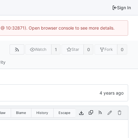
Sign In
1 @ 10:32871). Open browser console to see more details.
1
0
0
Watch
Star
Fork
ity
Raw
Blame
History
Escape