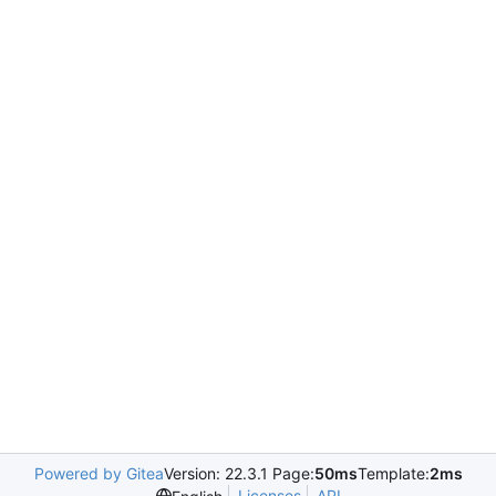
Powered by Gitea
Version: 22.3.1 Page:
50ms
Template:
2ms
Licenses
API