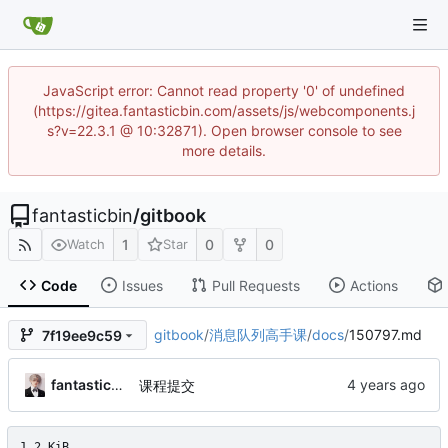
JavaScript error: Cannot read property '0' of undefined
(https://gitea.fantasticbin.com/assets/js/webcomponents.j
s?v=22.3.1 @ 10:32871). Open browser console to see
more details.
fantasticbin
/
gitbook
1
0
0
Watch
Star
Code
Issues
Pull Requests
Actions
gitbook
/
消息队列高手课
/
docs
/
150797.md
7f19ee9c59
fantasticbin
课程提交
1.2 KiB