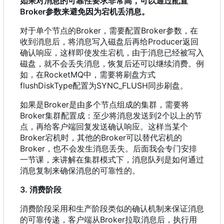
如果对消息的可靠性要求非常高
，
可以通过配置
Broker参数来避免因为宕机丢消息。
对于单个节点的Broker
，
需要配置Broker参数
，
在
收到消息后
，
将消息写入磁盘后再给Producer返回
确认响应
，
这样即使发生宕机
，
由于消息已经被写入
磁盘
，
就不会丢失消息
，
恢复后还可以继续消费。例
如
，
在RocketMQ中
，
需要将刷盘方式
flushDiskType配置为SYNC_FLUSH同步刷盘。
如果是Broker是由多个节点组成的集群
，
需要将
Broker集群配置成
：
至少将消息发送到2个以上的节
点
，
再给客户端回复发送确认响应。这样当某个
Broker宕机时
，
其他的Broker可以替代宕机的
Broker
，
也不会发生消息丢失。后面我会专门安排
一节课
，
来讲解在集群模式下
，
消息队列是如何通过
消息复制来确保消息的可靠性的。
3. 消费阶段
消费阶段采用和生产阶段类似的确认机制来保证消息
的可靠传递
，
客户端从Broker拉取消息后
，
执行用