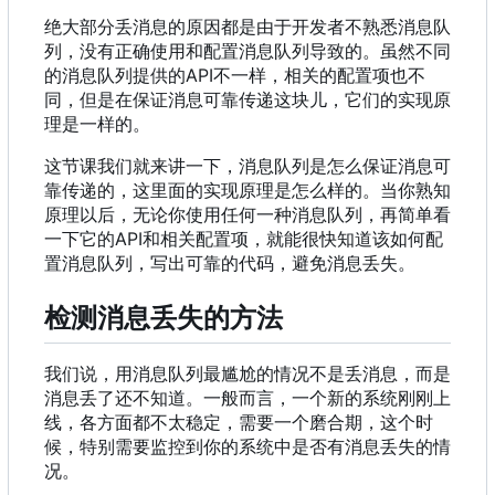
绝大部分丢消息的原因都是由于开发者不熟悉消息队
列
，
没有正确使用和配置消息队列导致的。虽然不同
的消息队列提供的API不一样
，
相关的配置项也不
同
，
但是在保证消息可靠传递这块儿
，
它们的实现原
理是一样的。
这节课我们就来讲一下
，
消息队列是怎么保证消息可
靠传递的
，
这里面的实现原理是怎么样的。当你熟知
原理以后
，
无论你使用任何一种消息队列
，
再简单看
一下它的API和相关配置项
，
就能很快知道该如何配
置消息队列
，
写出可靠的代码
，
避免消息丢失。
检测消息丢失的方法
我们说，用消息队列最尴尬的情况不是丢消息，而是
消息丢了还不知道。一般而言，一个新的系统刚刚上
线，各方面都不太稳定，需要一个磨合期，这个时
候，特别需要监控到你的系统中是否有消息丢失的情
况。