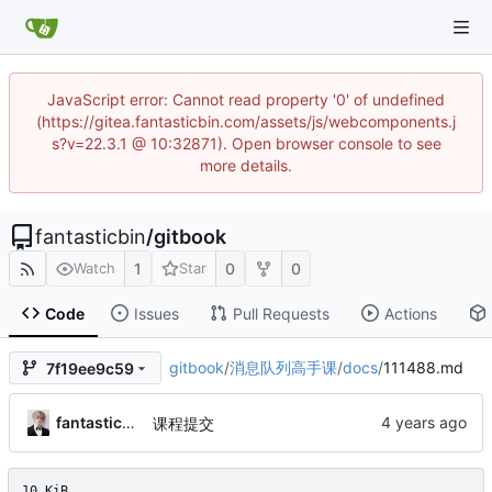
JavaScript error: Cannot read property '0' of undefined
(https://gitea.fantasticbin.com/assets/js/webcomponents.j
s?v=22.3.1 @ 10:32871). Open browser console to see
more details.
fantasticbin
/
gitbook
1
0
0
Watch
Star
Code
Issues
Pull Requests
Actions
gitbook
/
消息队列高手课
/
docs
/
111488.md
7f19ee9c59
fantasticbin
课程提交
10 KiB