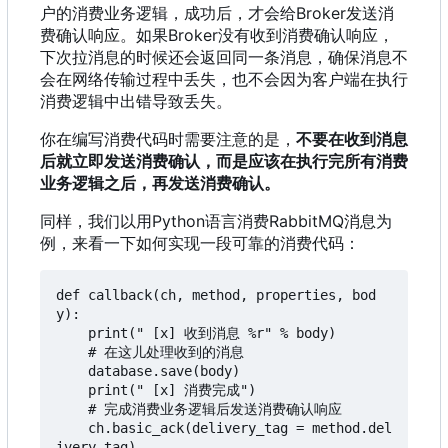
户的消费业务逻辑
，
成功后
，
才会给Broker发送消
费确认响应。如果Broker没有收到消费确认响应
，
下次拉消息的时候还会返回同一条消息
，
确保消息不
会在网络传输过程中丢失
，
也不会因为客户端在执行
消费逻辑中出错导致丢失。
你在编写消费代码时需要注意的是，
不要在收到消息
后就立即发送消费确认，而是应该在执行完所有消费
业务逻辑之后，再发送消费确认。
同样
，
我们以用Python语言消费RabbitMQ消息为
例
，
来看一下如何实现一段可靠的消费代码
：
def callback(ch, method, properties, bod
y):

    print(" [x] 收到消息 %r" % body)

    # 在这儿处理收到的消息

    database.save(body)

    print(" [x] 消费完成")

    # 完成消费业务逻辑后发送消费确认响应

    ch.basic_ack(delivery_tag = method.del
ivery_tag)
