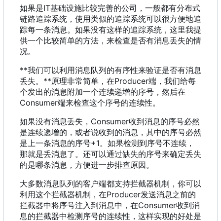
如果是IT基础设施比较完善的公司
，
一般都有分布式
链路追踪系统
，
使用类似的追踪系统可以很方便地追
踪每一条消息。如果没有这样的追踪系统
，
这里我提
供一个比较简单的方法
，
来检查是否有消息丢失的情
况。
**我们可以利用消息队列的有序性来验证是否有消息
丢失。**原理非常简单
，
在Producer端
，
我们给每
个发出的消息附加一个连续递增的序号
，
然后在
Consumer端来检查这个序号的连续性。
如果没有消息丢失
，
Consumer收到消息的序号必然
是连续递增的
，
或者说收到的消息
，
其中的序号必然
是上一条消息的序号+1。如果检测到序号不连续
，
那就是丢消息了。还可以通过缺失的序号来确定丢失
的是哪条消息
，
方便进一步排查原因。
大多数消息队列的客户端都支持拦截器机制
，
你可以
利用这个拦截器机制
，
在Producer发送消息之前的
拦截器中将序号注入到消息中
，
在Consumer收到消
息的拦截器中检测序号的连续性
，
这样实现的好处是