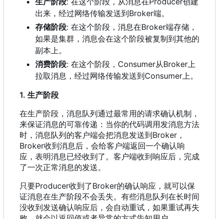
生产阶段
: 在这个阶段
，
从消息在Producer创建
出来
，
经过网络传输发送到Broker端。
存储阶段
: 在这个阶段
，
消息在Broker端存储
，
如果是集群
，
消息会在这个阶段被复制到其他的
副本上。
消费阶段
: 在这个阶段
，
Consumer从Broker上
拉取消息
，
经过网络传输发送到Consumer上。
1. 生产阶段
在生产阶段
，
消息队列通过最常用的请求确认机制
，
来保证消息的可靠传递
：
当你的代码调用发消息方法
时
，
消息队列的客户端会把消息发送到Broker
，
Broker收到消息后
，
会给客户端返回一个确认响
应
，
表明消息已经收到了。客户端收到响应后
，
完成
了一次正常消息的发送。
只要Producer收到了Broker的确认响应
，
就可以保
证消息在生产阶段不会丢失。有些消息队列在长时间
没收到发送确认响应后
，
会自动重试
，
如果重试再失
败
，
就会以返回值或者异常的方式告知用户。