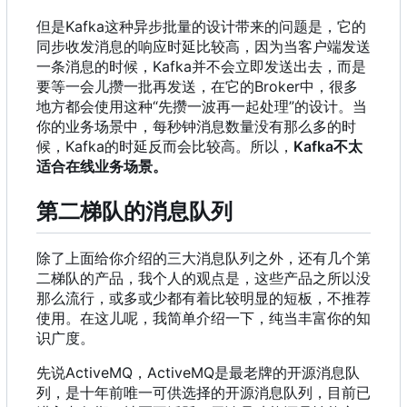
但是Kafka这种异步批量的设计带来的问题是
，
它的
同步收发消息的响应时延比较高
，
因为当客户端发送
一条消息的时候
，
Kafka并不会立即发送出去
，
而是
要等一会儿攒一批再发送
，
在它的Broker中
，
很多
地方都会使用这种“先攒一波再一起处理”的设计。当
你的业务场景中
，
每秒钟消息数量没有那么多的时
候
，
Kafka的时延反而会比较高。所以
，
Kafka不太
适合在线业务场景。
第二梯队的消息队列
除了上面给你介绍的三大消息队列之外，还有几个第
二梯队的产品，我个人的观点是，这些产品之所以没
那么流行，或多或少都有着比较明显的短板，不推荐
使用。在这儿呢，我简单介绍一下，纯当丰富你的知
识广度。
先说ActiveMQ
，
ActiveMQ是最老牌的开源消息队
列
，
是十年前唯一可供选择的开源消息队列
，
目前已