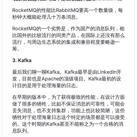
RocketMQ的性能比RabbitMQ要高一个数量级
，
每
秒钟大概能处理几十万条消息。
RocketMQ的一个劣势是
，
作为国产的消息队列
，
相
比国外的比较流行的同类产品
，
在国际上还没有那么
流行
，
与周边生态系统的集成和兼容程度要略逊一
筹。
3. Kafka
最后我们聊一聊Kafka。Kafka最早是由LinkedIn开
发
，
目前也是Apache的顶级项目。Kafka最初的设
计目的是用于处理海量的日志。
在早期的版本中
，
为了获得极致的性能
，
在设计方面
做了很多的牺牲
，
比如不保证消息的可靠性
，
可能会
丢失消息
，
也不支持集群
，
功能上也比较简陋
，
这些
牺牲对于处理海量日志这个特定的场景都是可以接受
的。这个时期的Kafka甚至不能称之为一个合格的消
息队列。