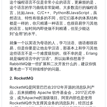
这个编程语言不仅是非常小众的语言
，
更麻烦的是
，
这个语言的学习曲线非常陡峭。大多数流行的编程语
言
，
比如Java、C/C++、Python和JavaScript
，
虽
然语法、特性有很多的不同
，
但它们基本的体系结构
都是一样的
，
你只精通一种语言
，
也很容易学习其他
的语言
，
短时间内即使做不到精通
，
但至少能达
到“会用”的水平。
就像一个以英语为母语的人
，
学习法语、德语都很容
易
，
但是你要是让他去学汉语
，
那基本上和学习其他
这些语言不是一个难度级别的。很不幸的是
，
Erlang
就是编程语言中的“汉语”。所以如果你想基于
RabbitMQ做一些扩展和二次开发什么的
，
建议你慎
重考虑一下可持续维护的问题。
2. RocketMQ
RocketMQ是阿里巴巴在2012年开源的消息队列产
品
，
后来捐赠给 Apache 软件基金会
，
2017正式毕
业
，
成为Apache的顶级项目。阿里内部也是使用
RocketMQ作为支撑其业务的消息队列
，
经历过多