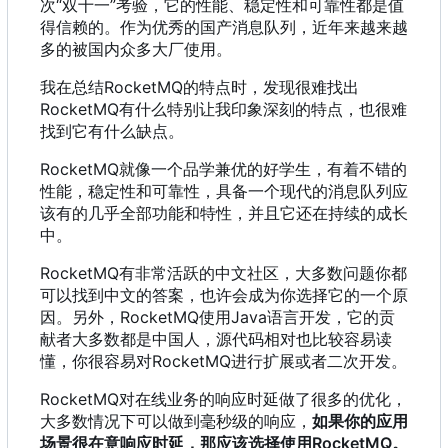
次“双十一”考验
，
它的性能、稳定性和可靠性都是值
得信赖的。作为优秀的国产消息队列
，
近年来越来越
多的被国内众多大厂使用。
我在总结RocketMQ的特点时
，
发现很难找出
RocketMQ有什么特别让我印象深刻的特点
，
也很难
找到它有什么缺点。
RocketMQ就像一个品学兼优的好学生
，
有着不错的
性能
，
稳定性和可靠性
，
具备一个现代的消息队列应
该有的几乎全部功能和特性
，
并且它还在持续的成长
中。
RocketMQ有非常活跃的中文社区
，
大多数问题你都
可以找到中文的答案
，
也许会成为你选择它的一个原
因。另外
，
RocketMQ使用Java语言开发
，
它的贡
献者大多数都是中国人
，
源代码相对也比较容易读
懂
，
你很容易对RocketMQ进行扩展或者二次开发。
RocketMQ对在线业务的响应时延做了很多的优化
，
大多数情况下可以做到毫秒级的响应
，
如果你的应用
场景很在意响应时延
，
那应该选择使用RocketMQ。