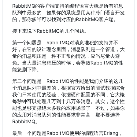
RabbitMQ的客户端支持的编程语言大概是所有消息
队列中最多的
，
如果你的系统是用某种冷门语言开发
的
，
那你多半可以找到对应的RabbitMQ客户端。
接下来说下RabbitMQ的几个问题。
第一个问题是
，
RabbitMQ对消息堆积的支持并不
好
，
在它的设计理念里面
，
消息队列是一个管道
，
大
量的消息积压是一种不正常的情况
，
应当尽量去避
免。当大量消息积压的时候
，
会导致RabbitMQ的性
能急剧下降。
第二个问题是
，
RabbitMQ的性能是我们介绍的这几
个消息队列中最差的
，
根据官方给出的测试数据综合
我们日常使用的经验
，
依据硬件配置的不同
，
它大概
每秒钟可以处理几万到十几万条消息。其实
，
这个性
能也足够支撑绝大多数的应用场景了
，
不过
，
如果你
的应用对消息队列的性能要求非常高
，
那不要选择
RabbitMQ。
最后一个问题是RabbitMQ使用的编程语言Erlang
，