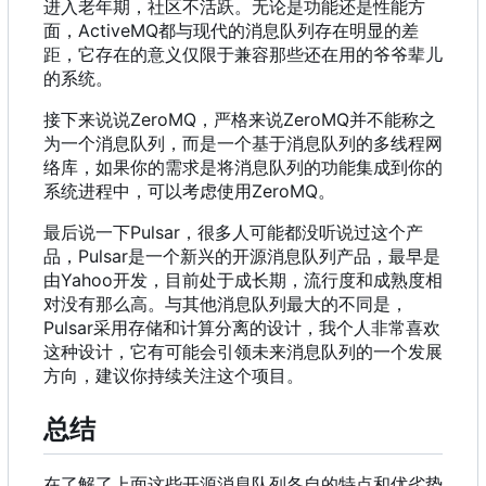
进入老年期
，
社区不活跃。无论是功能还是性能方
面
，
ActiveMQ都与现代的消息队列存在明显的差
距
，
它存在的意义仅限于兼容那些还在用的爷爷辈儿
的系统。
接下来说说ZeroMQ
，
严格来说ZeroMQ并不能称之
为一个消息队列
，
而是一个基于消息队列的多线程网
络库
，
如果你的需求是将消息队列的功能集成到你的
系统进程中
，
可以考虑使用ZeroMQ。
最后说一下Pulsar
，
很多人可能都没听说过这个产
品
，
Pulsar是一个新兴的开源消息队列产品
，
最早是
由Yahoo开发
，
目前处于成长期
，
流行度和成熟度相
对没有那么高。与其他消息队列最大的不同是
，
Pulsar采用存储和计算分离的设计
，
我个人非常喜欢
这种设计
，
它有可能会引领未来消息队列的一个发展
方向
，
建议你持续关注这个项目。
总结
在了解了上面这些开源消息队列各自的特点和优劣势