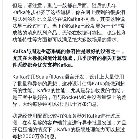
但是
，
请注意
，
重点一般都在后面。随后的几年
Kafka逐步补齐了这些短板
，
你在网上搜到的很多消
息队列的对比文章还在说Kafka不可靠
，
其实这种说
法早已经过时了。当下的Kafka已经发展为一个非常
成熟的消息队列产品
，
无论在数据可靠性、稳定性和
功能特性等方面都可以满足绝大多数场景的需求。
Kafka与周边生态系统的兼容性是最好的没有之一
，
尤其在大数据和流计算领域
，
几乎所有的相关开源软
件系统都会优先支持Kafka。
Kafka使用Scala和Java语言开发
，
设计上大量使用
了批量和异步的思想
，
这种设计使得Kafka能做到超
高的性能。Kafka的性能
，
尤其是异步收发的性能
，
是三者中最好的
，
但与RocketMQ并没有量级上的差
异
，
大约每秒钟可以处理几十万条消息。
我曾经使用配置比较好的服务器对Kafka进行过压
测
，
在有足够的客户端并发进行异步批量发送
，
并且
开启压缩的情况下
，
Kafka的极限处理能力可以超过
每秒2000万条消息。