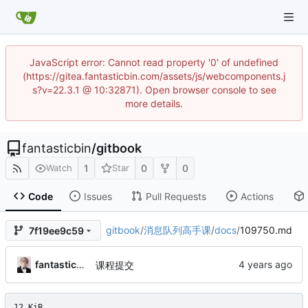
JavaScript error: Cannot read property '0' of undefined
(https://gitea.fantasticbin.com/assets/js/webcomponents.j
s?v=22.3.1 @ 10:32871). Open browser console to see
more details.
fantasticbin
/
gitbook
1
0
0
Watch
Star
Code
Issues
Pull Requests
Actions
gitbook
/
消息队列高手课
/
docs
/
109750.md
7f19ee9c59
fantasticbin
课程提交
12 KiB