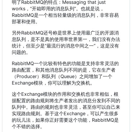
明了RabbitMQ的特点
：
Messaging that just
works
，
“开箱即用的消息队列”。也就是说
，
RabbitMQ是一个相当轻量级的消息队列
，
非常容易
部署和使用。
另外RabbitMQ还号称是世界上使用最广泛的开源消
息队列
，
是不是真的使用率世界第一
，
我们没有办法
统计
，
但至少是“最流行的消息中间之一”
，
这是没有
问题的。
RabbitMQ一个比较有特色的功能是支持非常灵活的
路由配置
，
和其他消息队列不同的是
，
它在生产者
（
Producer
）
和队列
（
Queue
）
之间增加了一个
Exchange模块
，
你可以理解为交换机。
这个Exchange模块的作用和交换机也非常相似
，
根
据配置的路由规则将生产者发出的消息分发到不同的
队列中。路由的规则也非常灵活
，
甚至你可以自己来
实现路由规则。基于这个Exchange
，
可以产生很多
的玩儿法
，
如果你正好需要这个功能
，
RabbitMQ是
个不错的选择。