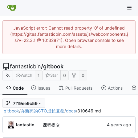
JavaScript error: Cannot read property '0' of undefined
(https://gitea.fantasticbin.com/assets/js/webcomponents.j
s?v=22.3.1 @ 10:32871). Open browser console to see
more details.
fantasticbin
/
gitbook
1
0
0
Watch
Star
Code
Issues
Pull Requests
Actions
7f19ee9c59
gitbook
/
乔新亮的CTO成长复盘
/
docs
/
310646.md
fantasticbin
课程提交