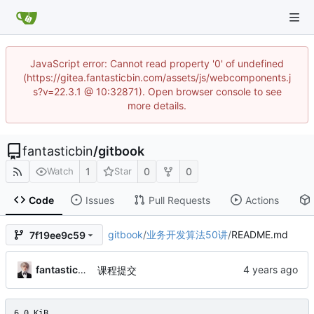
JavaScript error: Cannot read property '0' of undefined
(https://gitea.fantasticbin.com/assets/js/webcomponents.j
s?v=22.3.1 @ 10:32871). Open browser console to see
more details.
fantasticbin
/
gitbook
1
0
0
Watch
Star
Code
Issues
Pull Requests
Actions
gitbook
/
业务开发算法50讲
/
README.md
7f19ee9c59
fantasticbin
课程提交
6.0 KiB