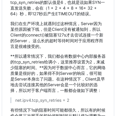
tcp_syn_retries的默认值是6
，
也就是说如果SYN一
直发送失败
，
会在
（
1 + 2 + 4 + 8 + 16+ 32 +
64
）
秒
，
即127秒后产生ETIMEOUT的错误。
我们在生产环境上就遇到过这种情况
，
Server因为
某些原因被下线
，
但是Client没有被通知到
，
所以
Client的connect()被阻塞127s才去尝试连接一个新
的Server
，
这么长的超时等待时间对于应用程序而
言是很难接受的。
**所以通常情况下
，
我们都会将数据中心内部服务器
的tcp_syn_retries给调小
，
这里推荐设置为2
，
来减
少阻塞的时间。**因为对于数据中心而言
，
它的网络
质量是很好的
，
如果得不到Server的响应
，
很可能
是Server本身出了问题。在这种情况下
，
Client及早
地去尝试连接其他的Server会是一个比较好的选
择
，
所以对于客户端而言
，
一般都会做如下调整
：
net.ipv4.tcp_syn_retries = 2
有些情况下1s的阻塞时间可能都很久
，
所以有的时候
也会将三次握手的初始超时时间从默认值1s调整为一