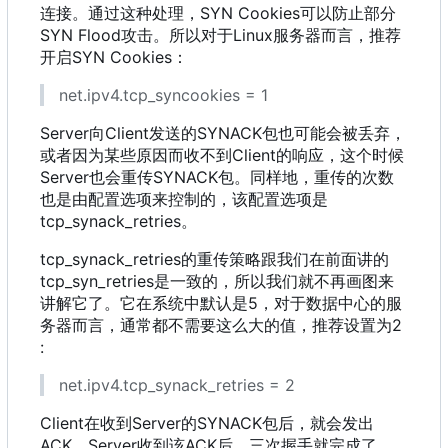
连接。通过这种处理
，
SYN Cookies可以防止部分
SYN Flood攻击。所以对于Linux服务器而言
，
推荐
开启SYN Cookies
：
net.ipv4.tcp_syncookies = 1
Server向Client发送的SYNACK包也可能会被丢弃
，
或者因为某些原因而收不到Client的响应
，
这个时候
Server也会重传SYNACK包。同样地
，
重传的次数
也是由配置选项来控制的
，
该配置选项是
tcp_synack_retries。
tcp_synack_retries的重传策略跟我们在前面讲的
tcp_syn_retries是一致的
，
所以我们就不再画图来
讲解它了。它在系统中默认是5
，
对于数据中心的服
务器而言
，
通常都不需要这么大的值
，
推荐设置为2
:
net.ipv4.tcp_synack_retries = 2
Client在收到Server的SYNACK包后
，
就会发出
ACK
，
Server收到该ACK后
，
三次握手就完成了
，