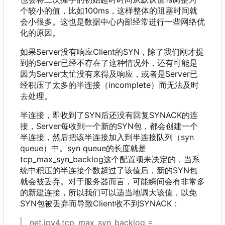
个较小的值
，
比如100ms
，
这样整体的阻塞时间就
会小很多。这也是数据中心内部经常进行一些网络优
化的原因。
如果Server没有响应Client的SYN
，
除了我们刚才提
到的Server已经不存在了这种情况外
，
还有可能是
因为Server太忙没有来得及响应
，
或者是Server已
经积压了太多的半连接
（
incomplete
）
而无法及时
去处理。
半连接
，
即收到了SYN后还没有回复SYNACK的连
接
，
Server每收到一个新的SYN包
，
都会创建一个
半连接
，
然后把该半连接加入到半连接队列
（
syn
queue
）
中。syn queue的长度就是
tcp_max_syn_backlog这个配置项来决定的
，
当系
统中积压的半连接个数超过了该值后
，
新的SYN包
就会被丢弃。对于服务器而言
，
可能瞬间会有非常多
的新建连接
，
所以我们可以适当地调大该值
，
以免
SYN包被丢弃而导致Client收不到SYNACK
：
net.ipv4.tcp_max_syn_backlog =