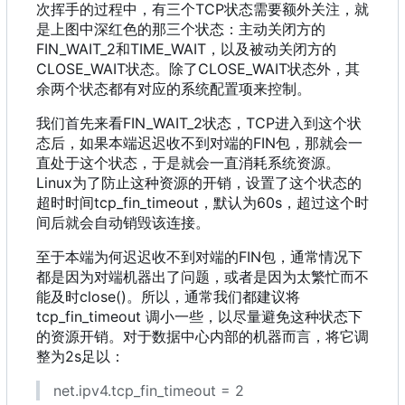
次挥手的过程中
，
有三个TCP状态需要额外关注
，
就
是上图中深红色的那三个状态
：
主动关闭方的
FIN_WAIT_2和TIME_WAIT
，
以及被动关闭方的
CLOSE_WAIT状态。除了CLOSE_WAIT状态外
，
其
余两个状态都有对应的系统配置项来控制。
我们首先来看FIN_WAIT_2状态
，
TCP进入到这个状
态后
，
如果本端迟迟收不到对端的FIN包
，
那就会一
直处于这个状态
，
于是就会一直消耗系统资源。
Linux为了防止这种资源的开销
，
设置了这个状态的
超时时间tcp_fin_timeout
，
默认为60s
，
超过这个时
间后就会自动销毁该连接。
至于本端为何迟迟收不到对端的FIN包
，
通常情况下
都是因为对端机器出了问题
，
或者是因为太繁忙而不
能及时close()。所以，通常我们都建议将
tcp_fin_timeout 调小一些
，
以尽量避免这种状态下
的资源开销。对于数据中心内部的机器而言
，
将它调
整为2s足以
：
net.ipv4.tcp_fin_timeout = 2