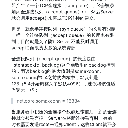
即产生了一个TCP全连接
（
complete
）
，
它会被添
加到全连接队列
（
accept queue
）
中。然后Server
就会调用accept()来完成TCP连接的建立。
但是
，
就像半连接队列
（
syn queue
）
的长度有限制
一样
，
全连接队列
（
accept queue
）
的长度也有限
制
，
目的就是为了防止Server不能及时调用
accept()而浪费太多的系统资源。
全连接队列
（
accept queue
）
的长度是由
listen(sockfd, backlog)这个函数里的backlog控制
的
，
而该backlog的最大值则是somaxconn。
somaxconn在5.4之前的内核中
，
默认都是
128
（
5.4开始调整为了默认4096
）
，
建议将该值适
当调大一些
：
net.core.somaxconn = 16384
当服务器中积压的全连接个数超过该值后
，
新的全连
接就会被丢弃掉。Server在将新连接丢弃时
，
有的
时候需要发送reset来通知Client
，
这样Client就不会