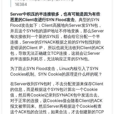
16384
Server中积压的半连接较多
，
也有可能是因为有些
恶意的Client在进行SYN Flood攻击
。典型的SYN
Flood攻击如下
：
Client高频地向Server发SYN包
，
并且这个SYN包的源IP地址不停地变换
，
那么Server
每次接收到一个新的SYN后
，
都会给它分配一个半
连接
，
Server的SYNACK根据之前的SYN包找到的
是错误的Client IP
，
所以也就无法收到Client的ACK
包
，
导致无法正确建立TCP连接
，
这就会让Server
的半连接队列耗尽
，
无法响应正常的SYN包。
为了防止SYN Flood攻击
，
Linux内核引入了SYN
Cookies机制。SYN Cookie的原理是什么样的呢
？
在Server收到SYN包时
，
不去分配资源来保存Client
的信息
，
而是根据这个SYN包计算出一个Cookie
值
，
然后将Cookie记录到SYNACK包中发送出去。
对于正常的连接
，
该Cookies值会随着Client的ACK
报文被带回来。然后Server再根据这个Cookie检查
这个ACK包的合法性
，
如果合法
，
才去创建新的TCP