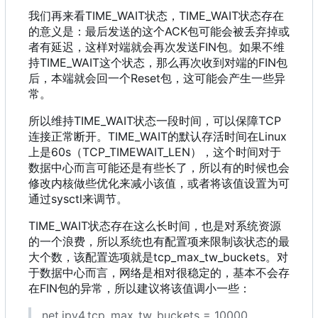
我们再来看TIME_WAIT状态
，
TIME_WAIT状态存在
的意义是
：
最后发送的这个ACK包可能会被丢弃掉或
者有延迟
，
这样对端就会再次发送FIN包。如果不维
持TIME_WAIT这个状态
，
那么再次收到对端的FIN包
后
，
本端就会回一个Reset包
，
这可能会产生一些异
常。
所以维持TIME_WAIT状态一段时间
，
可以保障TCP
连接正常断开。TIME_WAIT的默认存活时间在Linux
上是60s
（
TCP_TIMEWAIT_LEN
）
，
这个时间对于
数据中心而言可能还是有些长了
，
所以有的时候也会
修改内核做些优化来减小该值
，
或者将该值设置为可
通过sysctl来调节。
TIME_WAIT状态存在这么长时间
，
也是对系统资源
的一个浪费
，
所以系统也有配置项来限制该状态的最
大个数
，
该配置选项就是tcp_max_tw_buckets。对
于数据中心而言
，
网络是相对很稳定的
，
基本不会存
在FIN包的异常
，
所以建议将该值调小一些
：
net.ipv4.tcp_max_tw_buckets = 10000