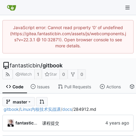
JavaScript error: Cannot read property '0' of undefined
(https://gitea.fantasticbin.com/assets/js/webcomponents.j
s?v=22.3.1 @ 10:32871). Open browser console to see
more details.
fantasticbin
/
gitbook
1
0
0
Watch
Star
Code
Issues
Pull Requests
Actions
master
gitbook
/
Linux内核技术实战课
/
docs
/
284912.md
fantasticbin
课程提交