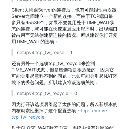
Client关闭跟Server的连接后
，
也有可能很快再次跟
Server之间建立一个新的连接
，
而由于TCP端口最
多只有65536个
，
如果不去复用处于TIME_WAIT状
态的连接
，
就可能在快速重启应用程序时
，
出现端口
被占用而无法创建新连接的情况。所以建议你打开复
用TIME_WAIT的选项
：
net.ipv4.tcp_tw_reuse = 1
还有另外一个选项tcp_tw_recycle来控制
TIME_WAIT状态
，
但是该选项是很危险的
，
因为它
可能会引起意料不到的问题
，
比如可能会引起NAT环
境下的丢包问题。所以建议将该选项关闭
：
net.ipv4.tcp_tw_recycle = 0
因为打开该选项后引起了太多的问题，所以新版本的
内核就索性删掉了这个配置选项：
tcp: remove
tcp_tw_recycle.
对于CLOSE_WAIT状态而言
，
系统中没有对应的配