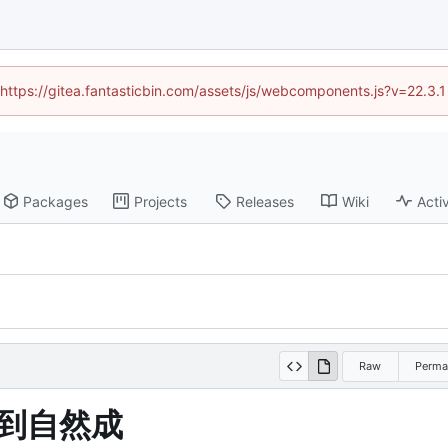
 (https://gitea.fantasticbin.com/assets/js/webcomponents.js?v=22.3.
Packages
Projects
Releases
Wiki
Activ
Raw
Perma
功到自然成