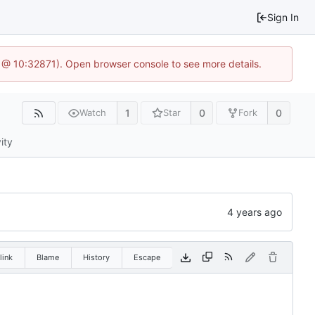
Sign In
1 @ 10:32871). Open browser console to see more details.
1
0
0
Watch
Star
Fork
ity
link
Blame
History
Escape