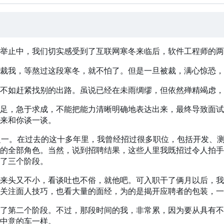
举止中，我们切实感受到了互联网寒冬来临后，软件工程师的两
裁我，等熬过这段寒冬，就不怕了。但是一旦被裁，满心惊恐，
不如赶紧找别的出路。虽说已经在未雨绸缪，但依然殚精竭虑，
足，急于求成，不能把能力清晰明确地表达出来，最终导致面试
来和你谈一谈。
之一。在过去的这十多年里
，
我曾经招过很多职位
，
包括开发、
的全部角色。当然
，
说到招聘结果
，
这些人里我既招过令人拍手
了三个阶段。
来头又不小，看谈吐也不俗，就他吧。可入职干了俩月以后，我
关注面人技巧，也看大量的面经，为的是揭开应聘者的包装，一
了第二个阶段。不过，那段时间的我，非常累，因为要从具有不
中意的车一样。