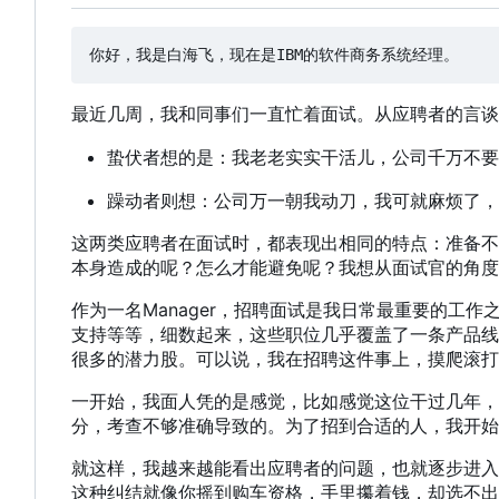
你好
，
我是白海飞
，
最近几周，我和同事们一直忙着面试。从应聘者的言谈
蛰伏者想的是：我老老实实干活儿，公司千万不要
躁动者则想：公司万一朝我动刀，我可就麻烦了，
这两类应聘者在面试时，都表现出相同的特点：准备不
本身造成的呢？怎么才能避免呢？我想从面试官的角度
作为一名Manager
，
招聘面试是我日常最重要的工作
支持等等
，
细数起来
，
这些职位几乎覆盖了一条产品线
很多的潜力股。可以说
，
我在招聘这件事上
，
摸爬滚打
一开始，我面人凭的是感觉，比如感觉这位干过几年，
分，考查不够准确导致的。为了招到合适的人，我开始
就这样，我越来越能看出应聘者的问题，也就逐步进入
这种纠结就像你摇到购车资格，手里攥着钱，却选不出