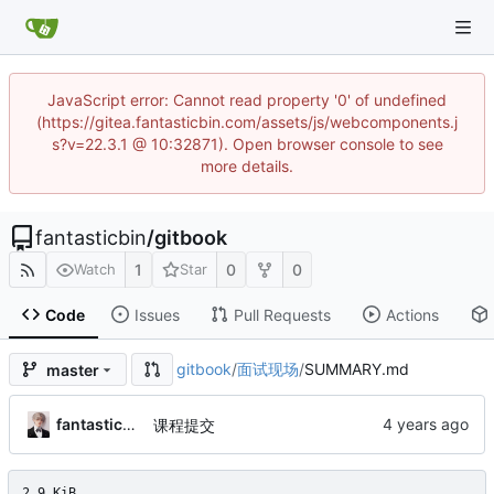
JavaScript error: Cannot read property '0' of undefined
(https://gitea.fantasticbin.com/assets/js/webcomponents.j
s?v=22.3.1 @ 10:32871). Open browser console to see
more details.
fantasticbin
/
gitbook
1
0
0
Watch
Star
Code
Issues
Pull Requests
Actions
gitbook
/
面试现场
/
SUMMARY.md
master
fantasticbin
课程提交
2.9 KiB