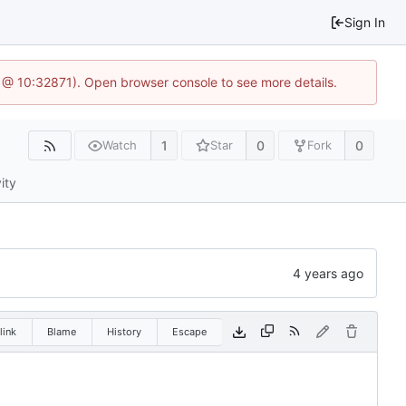
Sign In
1 @ 10:32871). Open browser console to see more details.
1
0
0
Watch
Star
Fork
ity
link
Blame
History
Escape