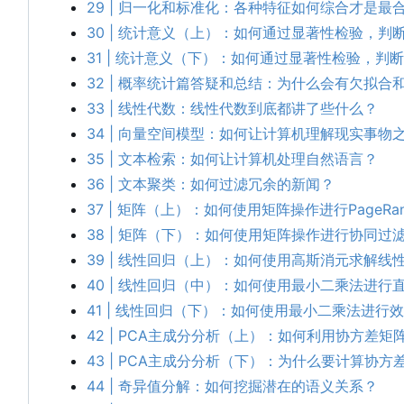
29 | 归一化和标准化：各种特征如何综合才是最
30 | 统计意义
（
上
）
：
如何通过显著性检验
，
判
31 | 统计意义
（
下
）
：
如何通过显著性检验
，
判断
32 | 概率统计篇答疑和总结：为什么会有欠拟合
33 | 线性代数：线性代数到底都讲了些什么？
34 | 向量空间模型：如何让计算机理解现实事物
35 | 文本检索：如何让计算机处理自然语言？
36 | 文本聚类：如何过滤冗余的新闻？
37 | 矩阵
（
上
）
：
如何使用矩阵操作进行PageRa
38 | 矩阵（下）：如何使用矩阵操作进行协同过
39 | 线性回归（上）：如何使用高斯消元求解线
40 | 线性回归（中）：如何使用最小二乘法进行
41 | 线性回归（下）：如何使用最小二乘法进行
42 | PCA主成分分析
（
上
）
：
如何利用协方差矩
43 | PCA主成分分析
（
下
）
：
为什么要计算协方
44 | 奇异值分解：如何挖掘潜在的语义关系？