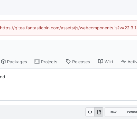
 (https://gitea.fantasticbin.com/assets/js/webcomponents.js?v=22.3.
Packages
Projects
Releases
Wiki
Activ
md
Raw
Perma