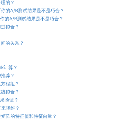
合理的？
断你的A/B测试结果是不是巧合
？
你的A/B测试结果是不是巧合
？
和过拟合？
之间的关系？
nk计算
？
滤推荐？
性方程组？
直线拟合？
效果验证？
阵来降维
？
差矩阵的特征值和特征向量
？