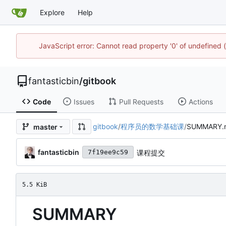
Explore
Help
JavaScript error: Cannot read property '0' of undefined
fantasticbin
/
gitbook
Code
Issues
Pull Requests
Actions
gitbook
/
程序员的数学基础课
/
SUMMARY.
master
fantasticbin
课程提交
7f19ee9c59
5.5 KiB
SUMMARY