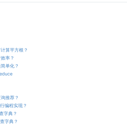
何计算平方根？
行效率？
题简单化？
duce
查询推荐？
进行编程实现？
地查字典？
地查字典？