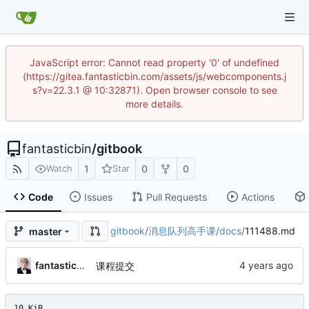
JavaScript error: Cannot read property '0' of undefined
(https://gitea.fantasticbin.com/assets/js/webcomponents.j
s?v=22.3.1 @ 10:32871). Open browser console to see
more details.
fantasticbin
/
gitbook
1
0
0
Watch
Star
Code
Issues
Pull Requests
Actions
gitbook
/
消息队列高手课
/
docs
/
111488.md
master
fantasticbin
课程提交
10 KiB