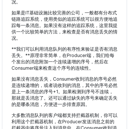
况。
如果是IT基础设施比较完善的公司
，
一般都有分布式
链路追踪系统
，
使用类似的追踪系统可以很方便地追
踪每一条消息。如果没有这样的追踪系统
，
这里我提
供一个比较简单的方法
，
来检查是否有消息丢失的情
况。
**我们可以利用消息队列的有序性来验证是否有消息
丢失。**原理非常简单
，
在Producer端
，
我们给每
个发出的消息附加一个连续递增的序号
，
然后在
Consumer端来检查这个序号的连续性。
如果没有消息丢失
，
Consumer收到消息的序号必然
是连续递增的
，
或者说收到的消息
，
其中的序号必然
是上一条消息的序号+1。如果检测到序号不连续
，
那就是丢消息了。还可以通过缺失的序号来确定丢失
的是哪条消息
，
方便进一步排查原因。
大多数消息队列的客户端都支持拦截器机制
，
你可以
利用这个拦截器机制
，
在Producer发送消息之前的
拦截器中将序号注入到消息中
，
在Consumer收到消