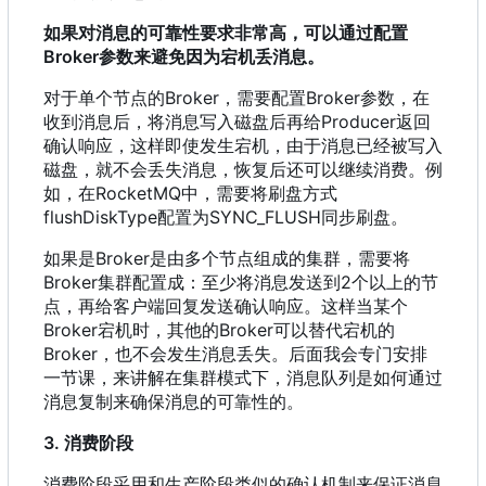
如果对消息的可靠性要求非常高
，
可以通过配置
Broker参数来避免因为宕机丢消息。
对于单个节点的Broker
，
需要配置Broker参数
，
在
收到消息后
，
将消息写入磁盘后再给Producer返回
确认响应
，
这样即使发生宕机
，
由于消息已经被写入
磁盘
，
就不会丢失消息
，
恢复后还可以继续消费。例
如
，
在RocketMQ中
，
需要将刷盘方式
flushDiskType配置为SYNC_FLUSH同步刷盘。
如果是Broker是由多个节点组成的集群
，
需要将
Broker集群配置成
：
至少将消息发送到2个以上的节
点
，
再给客户端回复发送确认响应。这样当某个
Broker宕机时
，
其他的Broker可以替代宕机的
Broker
，
也不会发生消息丢失。后面我会专门安排
一节课
，
来讲解在集群模式下
，
消息队列是如何通过
消息复制来确保消息的可靠性的。
3. 消费阶段
消费阶段采用和生产阶段类似的确认机制来保证消息