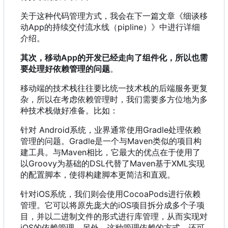
关于这种代码管理方式
，
我会在下一篇文章《细谈移
动App的持续交付流水线
（
pipline
）
》中进行详细
介绍。
其次
，
移动App的开发已经走向了组件化
，
所以也需
要处理好依赖管理的问题
。
移动端的技术栈往往要比统一技术栈的后端服务更复
杂，所以在考虑依赖管理时，我们需要多方位地为多
种技术栈做好准备。比如：
针对 Android系统
，
业界通常使用Gradle处理依赖
管理的问题。Gradle是一个与Maven类似的项目构
建工具。与Maven相比
，
它最大的优点在于使用了
以Groovy为基础的DSL代替了Maven基于XML实现
的配置脚本
，
使得构建脚本更简洁和直观。
针对iOS系统
，
我们则会使用CocoaPods进行依赖
管理。它可以将原先庞大的iOS项目拆分成多个子项
目
，
并以二进制文件的形式进行库管理
，
从而实现对
iOS的依赖管理。另外
，
这种管理依赖的方式
，
还可