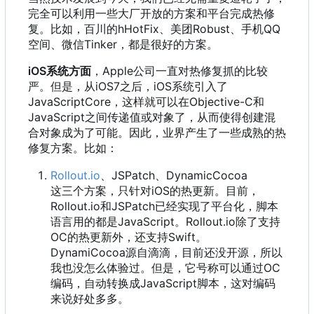
完全可以利用一些大厂开放的方案和平台完成热修
复。比如
，
百川的hHotFix、美团Robust、手机QQ
空间、微信Tinker
，
都是很好的方案。
iOS系统方面
，
Apple公司一直对热修复抓的比较
严。但是
，
从iOS7之后
，
iOS系统引入了
JavaScriptCore
，
这样就可以在Objective-C和
JavaScript之间传递值或对象了
，
从而使得创建混
合对象成为了可能。因此
，
业界产生了一些成熟的热
修复方案。比如
：
Rollout.io
、JSPatch、DynamicCocoa
这三个方案
，
只针对iOS的热更新。目前
，
Rollout.io和JSPatch已经实现了平台化
，
脚本
语言用的都是JavaScript。Rollout.io除了支持
OC的热更新外
，
还支持Swift。
DynamiCocoa源自滴滴
，
目前还没开源
，
所以
我也没怎么体验过。但是
，
它号称可以通过OC
编码
，
自动转换成JavaScript脚本
，
这对编码
来说好处多多。