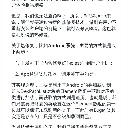
户体验相当糟糕。
但是
，
我们也无法避免Bug。所以
，
对移动App来
说
，
我们就要通过特定的热修复技术
，
做到在用户不
重新安装客户端的前提下
，
就可以修复Bug。这也就
是我所说的热修复。
关于热修复，比如
Android系统
，主要的方式就是以
下两步：
下发补丁
（
内含修复好的class
）
到用户手机
；
App通过类加载器
，
调用补丁中的类。
其实现原理
，
主要是利用了Android的类加载机制
，
即从DexPathList对象的Element数组中获取对应的
类进行加载
，
而获取的方式则是遍历。也就是说
，
我
们只需要把修复的类放置在这个Element数组的第一
位就可以保证加载到新的类了
，
而此时有Bug的类其
实还是存在的
，
只是不会被加载到而已。
当然技术发展到今天
，
我们已经无需重复造轮子了
，