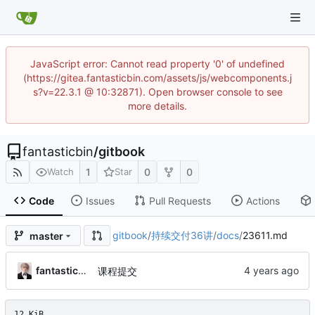
JavaScript error: Cannot read property '0' of undefined
(https://gitea.fantasticbin.com/assets/js/webcomponents.j
s?v=22.3.1 @ 10:32871). Open browser console to see
more details.
fantasticbin
/
gitbook
1
0
0
Watch
Star
Code
Issues
Pull Requests
Actions
gitbook
/
持续交付36讲
/
docs
/
23611.md
master
fantasticbin
课程提交
12 KiB