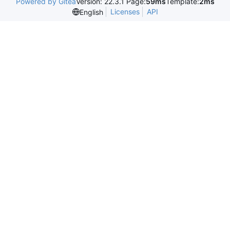
Powered by Gitea
Version: 22.3.1 Page:
59ms
Template:
2ms
Licenses
API
English