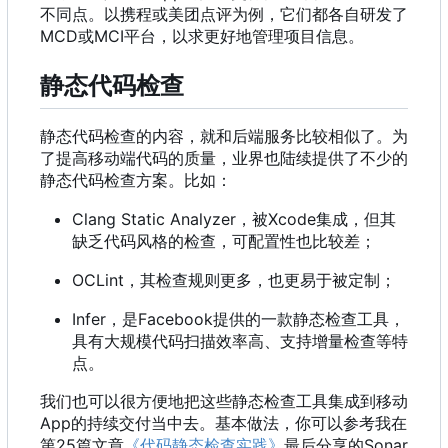
不同点。以携程或美团点评为例
，
它们都各自研发了
MCD或MCI平台
，
以求更好地管理项目信息。
静态代码检查
静态代码检查的内容，就和后端服务比较相似了。为
了提高移动端代码的质量，业界也陆续提供了不少的
静态代码检查方案。比如：
Clang Static Analyzer
，
被Xcode集成
，
但其
缺乏代码风格的检查
，
可配置性也比较差
；
OCLint
，
其检查规则更多
，
也更易于被定制
；
Infer
，
是Facebook提供的一款静态检查工具
，
具有大规模代码扫描效率高、支持增量检查等特
点。
我们也可以很方便地把这些静态检查工具集成到移动
App的持续交付当中去。基本做法
，
你可以参考我在
第25篇文章
《代码静态检查实践》
最后分享的Sonar