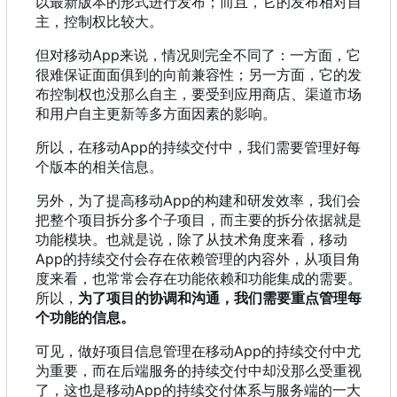
以最新版本的形式进行发布；而且，它的发布相对自
主，控制权比较大。
但对移动App来说
，
情况则完全不同了
：
一方面
，
它
很难保证面面俱到的向前兼容性
；
另一方面
，
它的发
布控制权也没那么自主
，
要受到应用商店、渠道市场
和用户自主更新等多方面因素的影响。
所以
，
在移动App的持续交付中
，
我们需要管理好每
个版本的相关信息。
另外
，
为了提高移动App的构建和研发效率
，
我们会
把整个项目拆分多个子项目
，
而主要的拆分依据就是
功能模块。也就是说
，
除了从技术角度来看
，
移动
App的持续交付会存在依赖管理的内容外
，
从项目角
度来看
，
也常常会存在功能依赖和功能集成的需要。
所以
，
为了项目的协调和沟通，我们需要重点管理每
个功能的信息。
可见
，
做好项目信息管理在移动App的持续交付中尤
为重要
，
而在后端服务的持续交付中却没那么受重视
了
，
这也是移动App的持续交付体系与服务端的一大