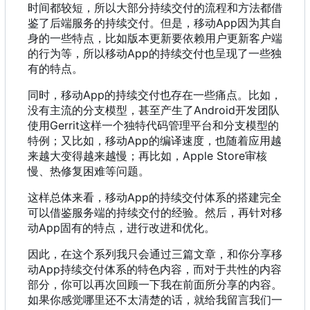
时间都较短
，
所以大部分持续交付的流程和方法都借
鉴了后端服务的持续交付。但是
，
移动App因为其自
身的一些特点
，
比如版本更新要依赖用户更新客户端
的行为等
，
所以移动App的持续交付也呈现了一些独
有的特点。
同时
，
移动App的持续交付也存在一些痛点。比如
，
没有主流的分支模型
，
甚至产生了Android开发团队
使用Gerrit这样一个独特代码管理平台和分支模型的
特例
；
又比如
，
移动App的编译速度
，
也随着应用越
来越大变得越来越慢
；
再比如
，
Apple Store审核
慢、热修复困难等问题。
这样总体来看
，
移动App的持续交付体系的搭建完全
可以借鉴服务端的持续交付的经验。然后
，
再针对移
动App固有的特点
，
进行改进和优化。
因此
，
在这个系列我只会通过三篇文章
，
和你分享移
动App持续交付体系的特色内容
，
而对于共性的内容
部分
，
你可以再次回顾一下我在前面所分享的内容。
如果你感觉哪里还不太清楚的话
，
就给我留言我们一