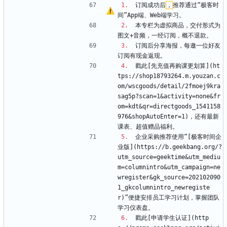
1.
  订阅成功后
，
推荐通过“极客时
间”App端、Web端学习。
2.
  本专栏为虚拟商品，交付形式为
图文+音频，一经订阅，概不退款。
3.
  订阅后分享海报，每邀一位好友
订阅有现金返现。
4.
  戳此[先充值再购课更划算](ht
tps://shop18793264.m.youzan.c
om/wscgoods/detail/2fmoej9kra
sag5p?scan=1
&
activity=none
&
fr
om=kdt
&
qr=directgoods_1541158
976
&
shopAutoEnter=1)，还有最新
课表、超值赠品福利。
5.
  企业采购推荐使用“[极客时间企
业版](https://b.geekbang.org/?
utm_source=geektime
&
utm_mediu
m=columnintro
&
utm_campaign=ne
wregister
&
gk_source=202102090
1_gkcolumnintro_newregiste
r)”便捷安排员工学习计划，掌握团队
学习仪表盘。
6.
  戳此[申请学生认证](http