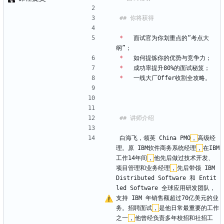
*
   面试官为你划重点的“考点大
纲”；
*
   如何提炼你的优势与竞争力；
*
   成功率提升80%的面试秘笈；
*
   一线大厂Offer收割全攻略。
白海飞，领英 China PMO
，
高级经
理。原 IBM软件商务系统经理
，
在IBM
工作14年间
，
他先后做过技术开发、
项目管理和业务经理
，
先后带领 IBM 
Distributed Software 和 Entit
led Software 全球应用研发团队，
支持 IBM 年销售额超过70亿美元的业
务。招聘面试
，
是他日常最重要的工作
之一
，
他曾经负责多年校招和社招工