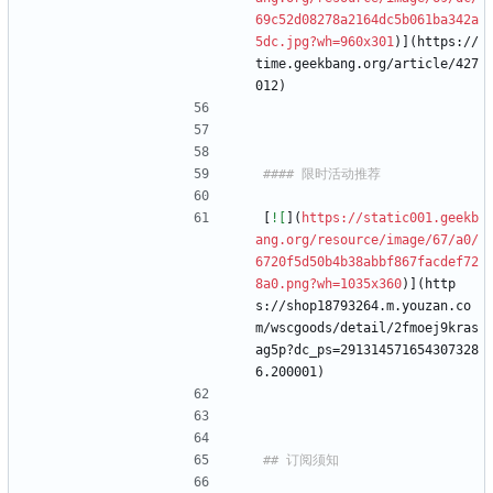
69c52d08278a2164dc5b061ba342a
5dc.jpg?wh=960x301
)](https://
time.geekbang.org/article/427
012)
[
![
](
https://static001.geekb
ang.org/resource/image/67/a0/
6720f5d50b4b38abbf867facdef72
8a0.png?wh=1035x360
)](http
s://shop18793264.m.youzan.co
m/wscgoods/detail/2fmoej9kras
ag5p?dc_ps=291314571654307328
6.200001)