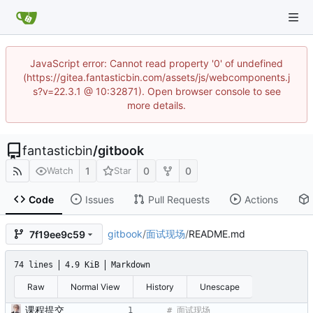
JavaScript error: Cannot read property '0' of undefined
(https://gitea.fantasticbin.com/assets/js/webcomponents.j
s?v=22.3.1 @ 10:32871). Open browser console to see
more details.
fantasticbin
/
gitbook
1
0
0
Watch
Star
Code
Issues
Pull Requests
Actions
gitbook
/
面试现场
/
README.md
7f19ee9c59
74 lines
4.9 KiB
Markdown
Raw
Normal View
History
Unescape
课程提交