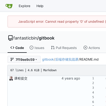
Explore
Help
JavaScript error: Cannot read property '0' of undefined
fantasticbin
/
gitbook
Code
Issues
Pull Requests
Actions
gitbook
/
后端存储实战课
/
README.md
7f19ee9c59
67 lines
4.6 KiB
Markdown
课程提交