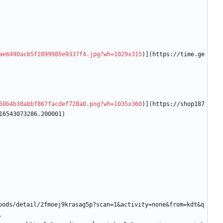
ae6490acb5f2899985e9337f4.jpg?wh=1029x315
)](https://time.ge
50b4b38abbf867facdef728a0.png?wh=1035x360
)](https://shop187
16543073286.200001)
s/detail/2fmoej9krasag5p?scan=1
&
activity=none
&
from=kdt
&
q
利。