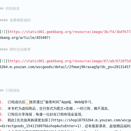
[
![
](
https://static001.geekbang.org/resource/image/3b/f4/3bdf677
kbang.org/article/455497)
[
![
](
https://static001.geekbang.org/resource/image/67/a0/6720f5d
3264.m.youzan.com/wscgoods/detail/2fmoej9krasag5p?dc_ps=29131457
1.
  订阅成功后
，
推荐通过“极客时间”App端、Web端学习。
2.
  本专栏为虚拟商品，交付形式为图文+音频，一经订阅，概不退款。
3.
  订阅后分享海报，每邀一位好友订阅有现金返现。
4.
  戳此[先充值再购课更划算](https://shop18793264.m.youzan.com/wscgood
=directgoods_1541158976
&
shopAutoEnter=1)，还有最新课表、超值赠品福