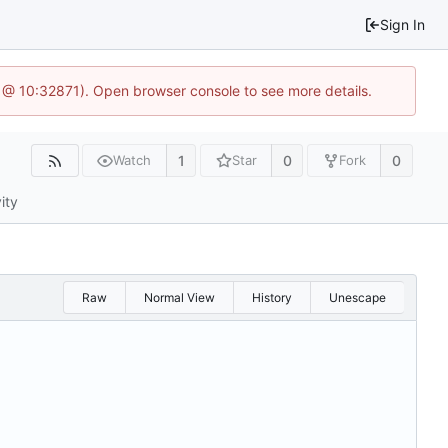
Sign In
1 @ 10:32871). Open browser console to see more details.
1
0
0
Watch
Star
Fork
ity
Raw
Normal View
History
Unescape