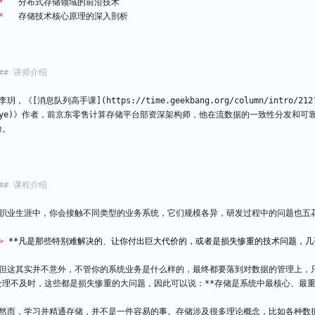
*
   分布式存储领域的前沿技术
*
   存储技术核心原理的深入剖析
李玥，《[消息队列高手课](https://time.geekbang.org/column/intro/212?u
gye)》作者，前京东零售计算存储平台部资深架构师，他在流数据的一致性分发和
验。
职业生涯中，你会接触不同类型的业务系统，它们规模各异，研发过程中的问题也五
> 
但这其实并不意外，不管你的系统业务是什么样的，最终都要落到对数据的管理上，
处理不及时，这些都是损失惨重的大问题，因此可以说：**存储是系统中最核心、最重
然而，学习并精通存储，并不是一件容易的事。存储涉及很多理论概念，比如各种数