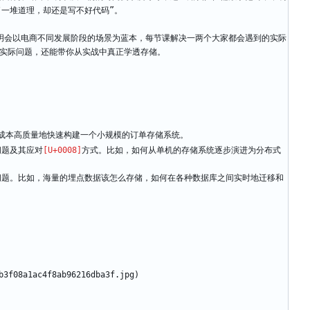
了一堆道理，却还是写不好代码”。
玥会以电商不同发展阶段的场景为蓝本，每节课解决一两个大家都会遇到的实际
实际问题，还能带你从实战中真正学透存储。
成本高质量地快速构建一个小规模的订单存储系统。
问题及其应对
方式。比如，如何从单机的存储系统逐步演进为分布式
问题。比如，海量的埋点数据该怎么存储，如何在各种数据库之间实时地迁移和
b3f08a1ac4f8ab96216dba3f.jpg)