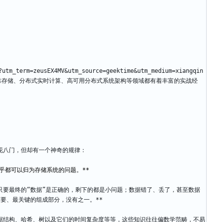
tm_term=zeusEX4MV
&
utm_source=geektime
&
utm_medium=xiangqin
可靠存储、分布式实时计算、高可用分布式系统架构等领域都有着丰富的实战经
花八门，但却有一个神奇的规律：
只要最终的“数据”是正确的，剩下的都是小问题；数据错了、丢了，甚至数据
要、最关键的组成部分，没有之一。**
据结构、哈希、树以及它们的时间复杂度等等，这些知识往往偏数学范畴，不易