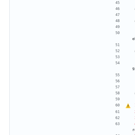
e
9
r