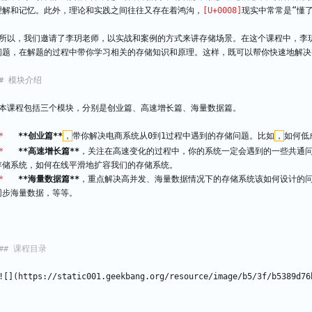
理解和记忆。此外，理论和实践之间往往又存在着鸿沟，
现实中常常是“懂
所以，我们邀请了李玥老师，以实战和案例的方式来讲存储场景。在这个课程中，李
问题，在解题的过程中带你学习相关的存储知识和原理。这样，既可以帮你快速地解决
本课程包括三个模块，分别是创业篇、高速增长篇、海量数据篇。
*
**创业篇**
，
带你解决电商系统从0到1过程中遇到的存储问题。比如
，
如何低
*
**高速增长篇**
，关注在高速变化的过程中，你的系统一定会遇到的一些共通
存储系统，如何在线平滑地扩容我们的存储系统。
*
**海量数据篇**
，重点解决高并发、海量数据情况下的存储系统该如何设计的
同步海量数据，等等。
![](https://static001.geekbang.org/resource/image/b5/3f/b5389d76