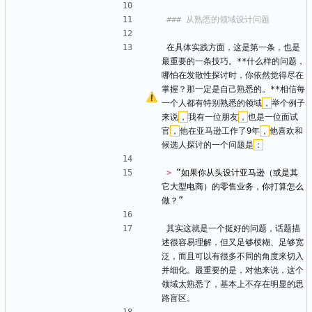
在具体实践方面，这是第一条，也是
最重要的一条技巧。**什么样的问题，
哪怕在发散性探讨时，你依然觉得尽在
掌握？那一定是自己熟悉的。**相信每
一个人都有特别熟悉的领域
，
举个例子
来说
，
我有一位朋友
，
也是一位面试
官
，
他在亚马逊工作了9年
，
他喜欢和
候选人探讨的一个问题是
：
> 
“如果你从头设计亚马逊（或是其
它大型电商）的零售业务，你打算怎么
其实这就是一个挺好的问题，话题描
述很容易理解，但又足够模糊、足够宽
泛，而且可以有很多不同的角度来切入
并细化。最重要的是，对他来说，这个
领域太熟悉了，基本上不存在明显的思
路盲区。