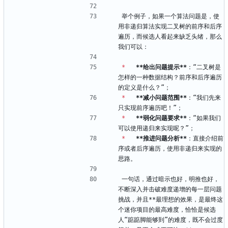
举个例子，如果一个算法问题是，使
用非递归算法实现二叉树的前序和后序
遍历，而候选人看起来缺乏头绪，那么
我们可以：
*
**给出问题提示**
：“二叉树是
怎样的一种数据结构？前序和后序遍历
的定义是什么？”；
*
**减小问题范围**
：“我们先来
只实现前序遍历吧！”；
*
**弱化问题要求**
：“如果我们
可以使用递归来实现呢？”；
*
**推进问题分析**
：直接介绍前
序或者后序遍历，使用非递归来实现的
思路。
一句话，通过暗示也好，明推也好，
不断深入并击破难度递增的每一层问题
挑战，并且**最理想的效果，是最终这
个迷你项目的最高难度，恰恰是候选
人“踮踮脚能够到”的难度，既不会过度