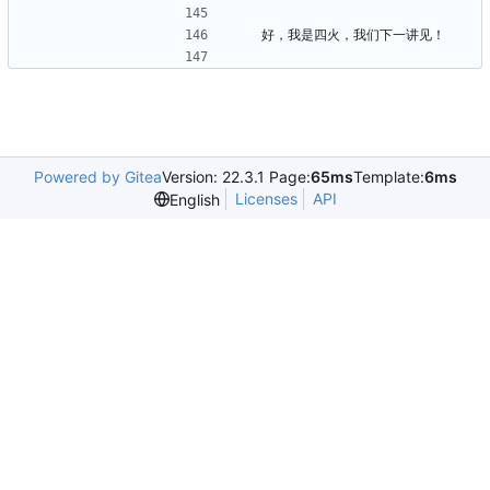
好，我是四火，我们下一讲见！
Powered by Gitea
Version: 22.3.1 Page:
65ms
Template:
6ms
Licenses
API
English