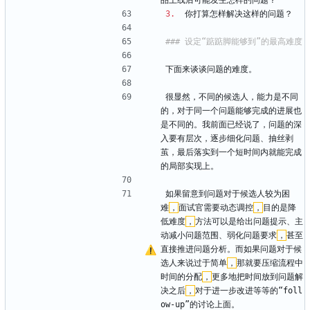
品上线后可能发生怎样的问题？
3.
  你打算怎样解决这样的问题？
下面来谈谈问题的难度。
很显然，不同的候选人，能力是不同
的，对于同一个问题能够完成的进展也
是不同的。我前面已经说了，问题的深
入要有层次，逐步细化问题、抽丝剥
茧，最后落实到一个短时间内就能完成
的局部实现上。
如果留意到问题对于候选人较为困
难
，
面试官需要动态调控
，
目的是降
低难度
，
方法可以是给出问题提示、主
动减小问题范围、弱化问题要求
，
甚至
直接推进问题分析。而如果问题对于候
选人来说过于简单
，
那就要压缩流程中
时间的分配
，
更多地把时间放到问题解
决之后
，
对于进一步改进等等的“foll
ow-up”的讨论上面。