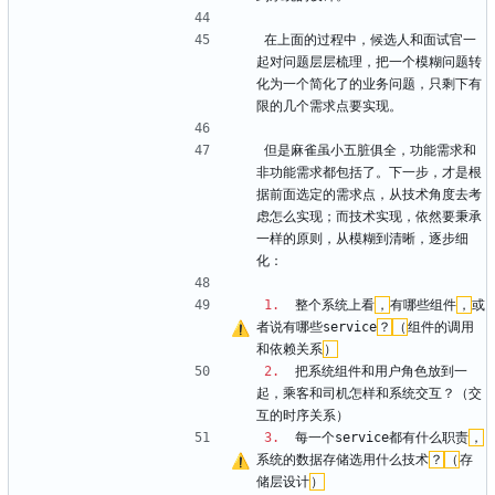
在上面的过程中，候选人和面试官一
起对问题层层梳理，把一个模糊问题转
化为一个简化了的业务问题，只剩下有
限的几个需求点要实现。
但是麻雀虽小五脏俱全，功能需求和
非功能需求都包括了。下一步，才是根
据前面选定的需求点，从技术角度去考
虑怎么实现；而技术实现，依然要秉承
一样的原则，从模糊到清晰，逐步细
化：
1.
  整个系统上看
，
有哪些组件
，
或
者说有哪些service
？
（
组件的调用
和依赖关系
）
2.
  把系统组件和用户角色放到一
起，乘客和司机怎样和系统交互？（交
互的时序关系）
3.
  每一个service都有什么职责
，
系统的数据存储选用什么技术
？
（
存
储层设计
）