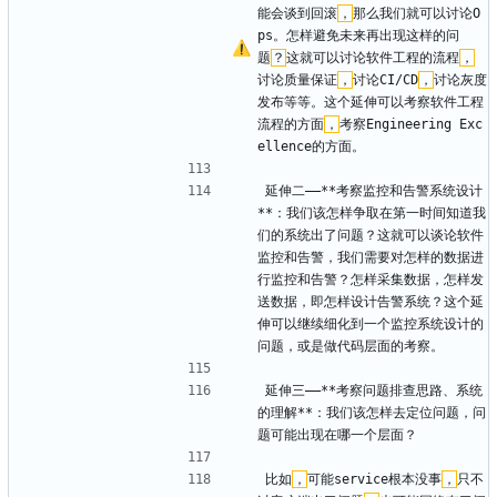
能会谈到回滚
，
那么我们就可以讨论O
ps。怎样避免未来再出现这样的问
题
？
这就可以讨论软件工程的流程
，
讨论质量保证
，
讨论CI/CD
，
讨论灰度
发布等等。这个延伸可以考察软件工程
流程的方面
，
考察Engineering Exc
ellence的方面。
延伸二——**考察监控和告警系统设计
**：我们该怎样争取在第一时间知道我
们的系统出了问题？这就可以谈论软件
监控和告警，我们需要对怎样的数据进
行监控和告警？怎样采集数据，怎样发
送数据，即怎样设计告警系统？这个延
伸可以继续细化到一个监控系统设计的
问题，或是做代码层面的考察。
延伸三——**考察问题排查思路、系统
的理解**：我们该怎样去定位问题，问
题可能出现在哪一个层面？
比如
，
可能service根本没事
，
只不