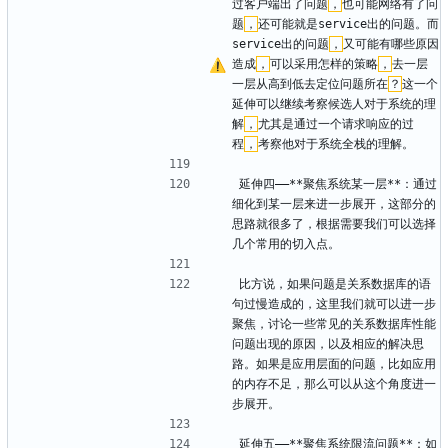
过客户端出了问题
，
也可能网络有了问
题
，
还可能就是service出的问题。而
service出的问题
，
又可能有哪些原因
造成
，
可以采用怎样的策略
，
去一层
一层从高到低去定位问题所在
？
这一个
延伸可以继续考察候选人对于系统的理
解
，
尤其是通过一个请求响应的过
程
，
考察他对于系统全栈的理解。
延伸四——**聚焦系统某一层**：通过
细化到某一层来进一步展开，这部分的
思路就很多了，根据需要我们可以选择
几个常用的切入点。
比方说，如果问题是关系数据库的语
句过慢造成的，这里我们就可以进一步
聚焦，讨论一些常见的关系数据库性能
问题出现的原因，以及相应的解决思
路。如果是应用层面的问题，比如应用
的内存不足，那么可以从这个角度进一
步展开。
延伸五——**聚焦系统限流问题**：如