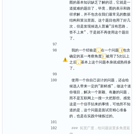
图的基本知识缺乏了解的话，它就是一
道挺难的题目了，毕竟，图的表示和路
径求解，并不包含在我们最常见的数据
结构和算法里面。这个题目他用了好几
次，但是发现候选人普遍“没有思路，
答不上来”，于是就不再使用这个题目
了。
我的一个经验是
，
在一个问题
（
包含
确定的某一考察角度
）
被用了5次以上
之后
，
基本上这个问题本身就成熟得多
了。
使用一个你自己设计的问题，还会给
候选人带来一定的“新鲜感”，做这个迷
你项目，解决一个新颖、有趣的问题，
而不是互联网上一搜一大把那些。感觉
这是一个信手拈来的事情，可他所不知
道的是，这个问题是面试官精心准备
的，也是在实践中锤炼过的。
### 拓宽广度，给问题设置多角度延