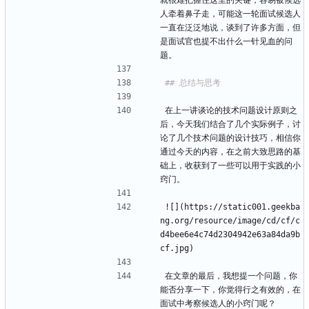
就很难把握住这里的关键，容易被候选
人牵着鼻子走，可能这一轮面试候选人
一直在泛泛地说，谈到了许多方面，但
是面试官也提不出什么一针见血的问
题。
在上一讲谈论的技术问题设计原则之
后，今天我们结合了几个实际例子，讨
论了几个技术问题的设计技巧，相信你
通过今天的内容，在之前大致思路的基
础上，收获到了一些可以用于实践的小
窍门。
![](https://static001.geekba
ng.org/resource/image/cd/cf/c
d4bee6e4c74d2304942e63a84da9b
cf.jpg)
在文章的最后，我想提一个问题，你
能否分享一下，你觉得行之有效的，在
面试中考察候选人的小窍门呢？