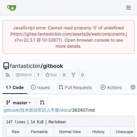
JavaScript error: Cannot read property '0' of undefined
(https://gitea.fantasticbin.com/assets/js/webcomponents.j
s?v=22.3.1 @ 10:32871). Open browser console to see
more details.
fantasticbin
/
gitbook
1
0
0
Watch
Star
Code
Issues
Pull Requests
Actions
master
gitbook
/
技术面试官识人手册
/
docs
/
362407.md
147 lines
14 KiB
Markdown
Raw
Permalink
Normal View
History
Unescape