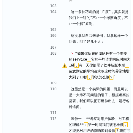
这一条技巧讲的是“广度”，其实就是
我们上一讲的“不止一个考察角度，不
止一个解”原则。
这次拿我自己来举例，我拿这样一个
问题，问了好几十人：
> 
“如果你所在的团队拥有一个重要
的service
，
它的平均请求响应时间为
1秒
，
有一天你部署了软件新版本后
，
留意到它的平均请求响应时间异常地增
大到了10秒
，
你该怎么做
？
这显然是一个实际的问题，而且可以
是一大串不同问题的引子，根据考察的
需要，我们可以把它延伸出去，进行各
种追问。
延伸一——**考察对用户体验、对工程
的理解**
：
第一时间我们该怎样做
，
才能把对用户的影响降到最低
？
我们可