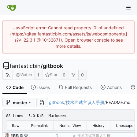
JavaScript error: Cannot read property '0' of undefined
(https://gitea.fantasticbin.com/assets/js/webcomponents.j
s?v=22.3.1 @ 10:32871). Open browser console to see
more details.
fantasticbin
/
gitbook
1
0
0
Watch
Star
Code
Issues
Pull Requests
Actions
gitbook
/
技术面试官识人手册
/
README.md
master
83 lines
5.0 KiB
Markdown
Raw
Permalink
Normal View
History
Unescape
课程提交