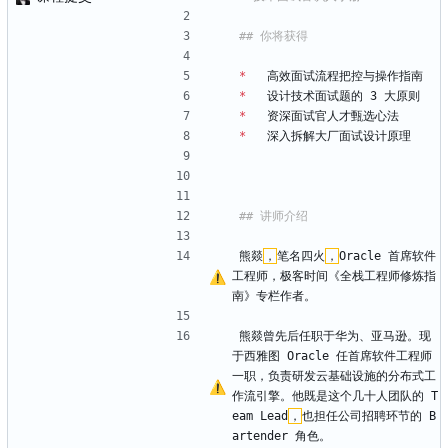
*
   高效面试流程把控与操作指南
*
   设计技术面试题的 3 大原则
*
   资深面试官人才甄选心法
*
   深入拆解大厂面试设计原理
熊燚
，
笔名四火
，
Oracle 首席软件
工程师，极客时间《全栈工程师修炼指
南》专栏作者。
熊燚曾先后任职于华为、亚马逊。现
于西雅图 Oracle 任首席软件工程师
一职，负责研发云基础设施的分布式工
作流引擎。他既是这个几十人团队的 T
eam Lead
，
也担任公司招聘环节的 B
artender 角色。