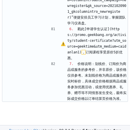
m=columnintro
&
utm_campaign=ne
wregister
&
gk_source=202102090
1_gkcolumnintro_newregiste
r)”便捷安排员工学习计划，掌握团队
学习仪表盘。
6.
  戳此[申请学生认证](http
s://promo.geekbang.org/activi
ty/student-certificate?utm_so
urce=geektime
&
utm_medium=caid
anlan1)
，
订阅课程享受原价5折优
惠。
7.
  价格说明：划线价、订阅价为商
品或服务的参考价，并非原价，该价格
仅供参考。未划线价格为商品或服务的
实时标价，具体成交价格根据商品或服
务参加优惠活动，或使用优惠券、礼
券、赠币等不同情形发生变化，最终实
际成交价格以订单结算页价格为准。