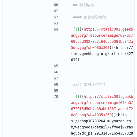
[
![
](
https://static001.geekb
ang.org/resource/image/69/dc/
69c52d08278a2164dc5b061ba342a
5dc.jpg?wh=960x301
)](https://
time.geekbang.org/article/427
012)
[
![
](
https://static001.geekb
ang.org/resource/image/67/a0/
6720f5d50b4b38abbf867facdef72
8a0.png?wh=1035x360
)](http
s://shop18793264.m.youzan.co
m/wscgoods/detail/2fmoej9kras
ag5p?dc_ps=291314571654307328