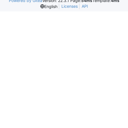
Powered by Gitea
Version: 22.3.1 Page:
54ms
Template:
4ms
Licenses
API
English