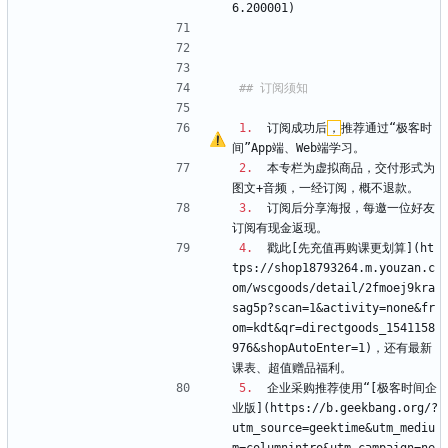
6.200001)
1.
  订阅成功后
，
推荐通过“极客时
间”App端、Web端学习。
2.
  本专栏为虚拟商品，交付形式为
图文+音频，一经订阅，概不退款。
3.
  订阅后分享海报，每邀一位好友
订阅有现金返现。
4.
  戳此[先充值再购课更划算](ht
tps://shop18793264.m.youzan.c
om/wscgoods/detail/2fmoej9kra
sag5p?scan=1
&
activity=none
&
fr
om=kdt
&
qr=directgoods_1541158
976
&
shopAutoEnter=1)，还有最新
课表、超值赠品福利。
5.
  企业采购推荐使用“[极客时间企
业版](https://b.geekbang.org/?
utm_source=geektime
&
utm_mediu