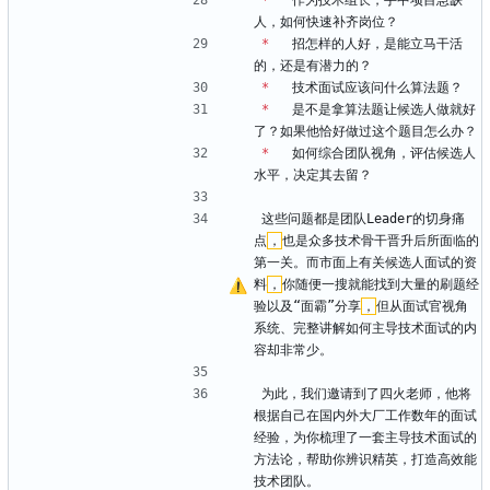
*
   作为技术组长，手中项目急缺
人，如何快速补齐岗位？
*
   招怎样的人好，是能立马干活
的，还是有潜力的？
*
   技术面试应该问什么算法题？
*
   是不是拿算法题让候选人做就好
了？如果他恰好做过这个题目怎么办？
*
   如何综合团队视角，评估候选人
水平，决定其去留？
这些问题都是团队Leader的切身痛
点
，
也是众多技术骨干晋升后所面临的
第一关。而市面上有关候选人面试的资
料
，
你随便一搜就能找到大量的刷题经
验以及“面霸”分享
，
但从面试官视角
系统、完整讲解如何主导技术面试的内
容却非常少。
为此，我们邀请到了四火老师，他将
根据自己在国内外大厂工作数年的面试
经验，为你梳理了一套主导技术面试的
方法论，帮助你辨识精英，打造高效能
技术团队。