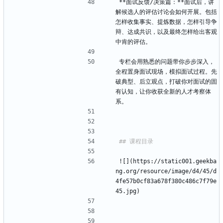
**面试反馈/决策篇：**面试后，讲
解候选人的评估讨论会如何开展。包括
怎样收集事实、提炼数据，怎样引导争
辩、达成共识，以及最终怎样给出客观
中肯的评估。
专栏会用熟悉的问题带你步步深入，
全程置身面试现场，模拟面试过程。先
破典型、后立观点，打破你对面试的固
有认知，让你收获全新的人才考察体
系。
![](https://static001.geekba
ng.org/resource/image/d4/45/d
4fe57b0cf83a678f380c486c7f79e
45.jpg)