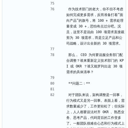
作为技术部门的老大，你不但不考虑
如何完成更多需求，反而准备打着“面
向产品”的旗号，将 100 + 需求处理
量变成 30 +，恐怕有点过分吧。况
且，这里不是说由 100 项需求直接裁
剪为 30 项需求，而是立足产品和公
司战略，设计出全新的 30 项需求。
那么， CEO 为何要说服业务部门配
合调整？谁来重新定义技术部门的 KP
I 或 OKR ？谁又能罗列出这 30 项
需求的具体清单？
**问题二：**
对于团队来说，架构调整是一回事，
行为模式又是另一回事。表面上看，需
求数量减少了，工作更轻松了；但实际
上，人人都要设法对齐 OKR 、熟悉业
务、思考产品，代码背后的工作变多
了。一般团队很难在心态和行为模式上