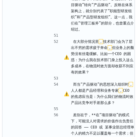
目驱动”转向“产品驱动”。反映在体系
架构上，就分别代表了“职能型研发组
织”和“产品型研发组织”。这一点，我
们在“管理三板斧”的部分，也曾重点介
绍过。
在大部分情况里
，
技术部门会为了层
出不穷的需求疲于奔命
，
但业务上的颓
势没有丝毫缓解。比如一个CEO 的困
惑：为什么我在技术部门身上投入这么
多成本，在物流时效方面却收获不到应
有的效果？
而当“产品驱动”的思想深入组织时
，
人人都是产品经理和业务专家
，
CEO 
的焦虑应当是：为什么我们的物流时效
产品比竞争对手差那么多？
差别在于，**在“项目驱动”的模式
下，可能没人对需求的价值作出负责任
的回答 —— CEO 或 某事业部总经理单
个人的精力不足以覆盖每一个需求；但