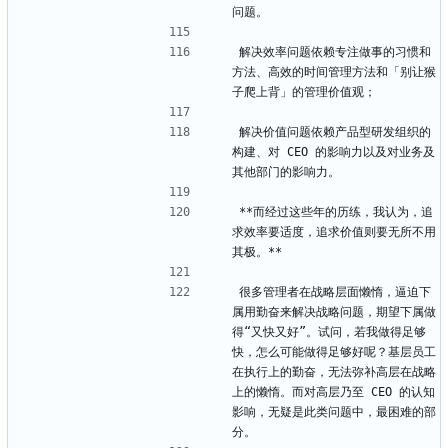
问题。
解决效率问题依赖专注做事的习惯和
方法、高效的时间管理方法和「别让猴
子爬上背」的管理价值观；
解决价值问题依赖产品型研发组织的
构建、对 CEO 的影响力以及对业务及
其他部门的影响力。
**而经过这些年的历练，我认为，追
求效率要适度，追求价值则要无所不用
其极。**
很多管理者在战略层面懒惰，逼迫下
属用勤奋来解决战略问题，期望下属做
得“又快又好”。试问，若我做得足够
快，怎么可能做得足够好呢？基层员工
在执行上的勤奋，无法弥补高层在战略
上的懒惰。而对高层乃至 CEO 的认知
影响，无疑是此类问题中，最困难的部
分。