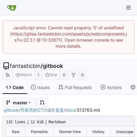
JavaScript error: Cannot read property '0' of undefined
(https://gitea.fantasticbin.com/assets/js/webcomponents.j
s?v=22.3.1 @ 10:32871). Open browser console to see
more details.
fantasticbin
/
gitbook
1
0
0
Watch
Star
Code
Issues
Pull Requests
Actions
master
gitbook
/
乔新亮的CTO成长复盘
/
docs
/
313763.md
135 lines
12 KiB
Markdown
Raw
Permalink
Normal View
History
Unescape