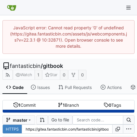
JavaScript error: Cannot read property '0' of undefined
(https://gitea.fantasticbin.com/assets/js/webcomponents.j
s?v=22.3.1 @ 10:32871). Open browser console to see
more details.
fantasticbin
/
gitbook
1
0
0
Watch
Star
Code
Issues
Pull Requests
Actions
1
Commit
1
Branch
0
Tags
Go to file
master
HTTPS